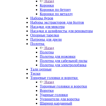
Назад
Коронки
Коронки по бетону
Коронки по металлу
Наборы буров
Наборы экстракторов для болтов
Насадки для миксера
Насадки и шлифлисты для реноватора
Опорные тарелки
Патроны для дрели
Полотна
Назад
Полотна
Полотна для ножовки
Полотна для сабельной пилы
Полотна для электролобзика
Тали цепные
Тиски
Торцевые головки и воротки
Назад
Торцевые головки и воротки
Воротки
Ударные головки
Удлинители для воротка
Шарнир карданный