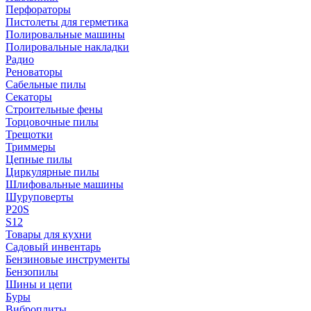
Перфораторы
Пистолеты для герметика
Полировальные машины
Полировальные накладки
Радио
Реноваторы
Сабельные пилы
Секаторы
Строительные фены
Торцовочные пилы
Трещотки
Триммеры
Цепные пилы
Циркулярные пилы
Шлифовальные машины
Шуруповерты
P20S
S12
Товары для кухни
Садовый инвентарь
Бензиновые инструменты
Бензопилы
Шины и цепи
Буры
Виброплиты