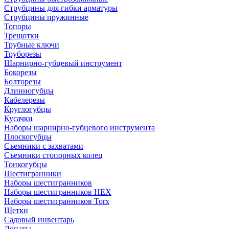
Струбцины для гибки арматуры
Струбцины пружинные
Топоры
Трещотки
Трубные ключи
Труборезы
Шарнирно-губцевый инструмент
Бокорезы
Болторезы
Длинногубцы
Кабелерезы
Круглогубцы
Кусачки
Наборы шарнирно-губцевого инструмента
Плоскогубцы
Съемники с захватами
Съемники стопорных колец
Тонкогубцы
Шестигранники
Наборы шестигранников
Наборы шестигранников HEX
Наборы шестигранников Torx
Щетки
Садовый инвентарь
Лопаты