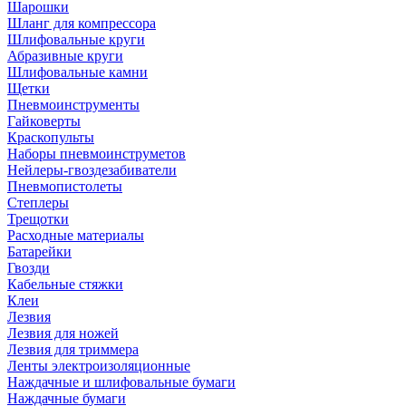
Шарошки
Шланг для компрессора
Шлифовальные круги
Абразивные круги
Шлифовальные камни
Щетки
Пневмоинструменты
Гайковерты
Краскопульты
Наборы пневмоинструметов
Нейлеры-гвоздезабиватели
Пневмопистолеты
Степлеры
Трещотки
Расходные материалы
Батарейки
Гвозди
Кабельные стяжки
Клеи
Лезвия
Лезвия для ножей
Лезвия для триммера
Ленты электроизоляционные
Наждачные и шлифовальные бумаги
Наждачные бумаги