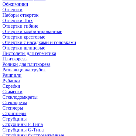
Обжимники
Отвертки
Наборы отверток
Отвертки Torx
Отвертки гибкие
Отвертки комбинированные
Отвертки крестовые
Отвертки с насадками и головками
Отвертки шлицевые
Пистолеты для герметика
Плиткорезы
Ролики для плиткореза
Развальцовка трубок
Рашпили
Рубанки
Скребки
Стамески
Стеклодомкраты
Стеклорезы
Степлеры
Стрипперы
Струбцины
Струбцины F-Типа
Струбцины G-Типа
Струбцины быстрозажимные