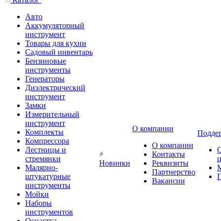
Авто
Аккумуляторный
инструмент
Товары для кухни
Садовый инвентарь
Бензиновые
инструменты
Генераторы
Диэлектрический
инструмент
Замки
Измерительный
инструмент
О компании
Комплекты
Подде
Компрессора
О компании
Лестницы и
Контакты
стремянки
Новинки
Реквизиты
Малярно-
Партнерство
штукатурные
Г
Вакансии
инструменты
Мойки
Наборы
инструментов
Оснастка