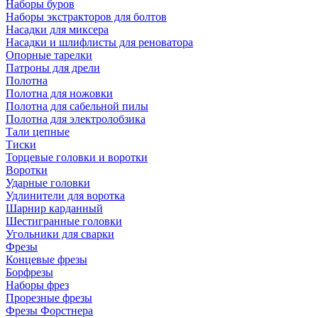
Наборы буров
Наборы экстракторов для болтов
Насадки для миксера
Насадки и шлифлисты для реноватора
Опорные тарелки
Патроны для дрели
Полотна
Полотна для ножовки
Полотна для сабельной пилы
Полотна для электролобзика
Тали цепные
Тиски
Торцевые головки и воротки
Воротки
Ударные головки
Удлинители для воротка
Шарнир карданный
Шестигранные головки
Угольники для сварки
Фрезы
Концевые фрезы
Борфрезы
Наборы фрез
Прорезные фрезы
Фрезы Форстнера