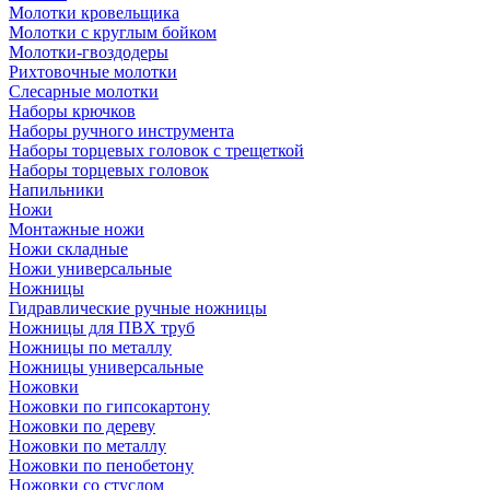
Молотки кровельщика
Молотки с круглым бойком
Молотки-гвоздодеры
Рихтовочные молотки
Слесарные молотки
Наборы крючков
Наборы ручного инструмента
Наборы торцевых головок с трещеткой
Наборы торцевых головок
Напильники
Ножи
Монтажные ножи
Ножи складные
Ножи универсальные
Ножницы
Гидравлические ручные ножницы
Ножницы для ПВХ труб
Ножницы по металлу
Ножницы универсальные
Ножовки
Ножовки по гипсокартону
Ножовки по дереву
Ножовки по металлу
Ножовки по пенобетону
Ножовки со стуслом