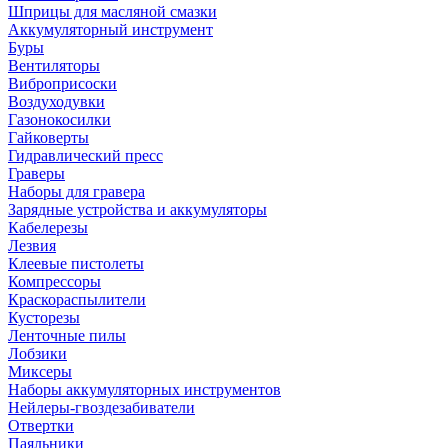
Шприцы для масляной смазки
Аккумуляторный инструмент
Буры
Вентиляторы
Виброприсоски
Воздуходувки
Газонокосилки
Гайковерты
Гидравлический пресс
Граверы
Наборы для гравера
Зарядные устройства и аккумуляторы
Кабелерезы
Лезвия
Клеевые пистолеты
Компрессоры
Краскораспылители
Кусторезы
Ленточные пилы
Лобзики
Миксеры
Наборы аккумуляторных инструментов
Нейлеры-гвоздезабиватели
Отвертки
Паяльники