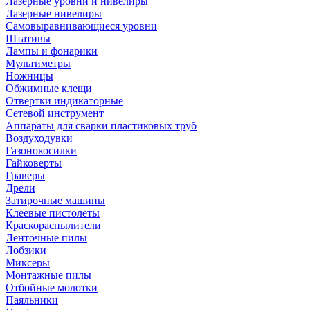
Лазерные уровни и нивелиры
Лазерные нивелиры
Самовыравнивающиеся уровни
Штативы
Лампы и фонарики
Мультиметры
Ножницы
Обжимные клещи
Отвертки индикаторные
Сетевой инструмент
Аппараты для сварки пластиковых труб
Воздуходувки
Газонокосилки
Гайковерты
Граверы
Дрели
Затирочные машины
Клеевые пистолеты
Краскораспылители
Ленточные пилы
Лобзики
Миксеры
Монтажные пилы
Отбойные молотки
Паяльники