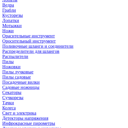
Ведра
Грабли
Кусторезы
Лопатки
Мотыжки
Ножи
Орасительные инструмент
Оросительный инструмент
Поливочные шланги и соединители
Распределители для шлангов
Распылители
Пилы
Ножовки
Пилы лучковые
Пилы садовые
Посадочные вилки
Садовые ножницы
Секаторы
Сучкорезы
Тачки
Колеса
Свет и электрика
Детекторы напряжения
Инфрокрасные пирометры