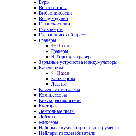
Буры
Вентиляторы
Виброприсоски
Воздуходувки
Газонокосилки
Гайковерты
Гидравлический пресс
Граверы
Назад
Граверы
Наборы для гравера
Зарядные устройства и аккумуляторы
Кабелерезы
Назад
Кабелерезы
Лезвия
Клеевые пистолеты
Компрессоры
Краскораспылители
Кусторезы
Ленточные пилы
Лобзики
Миксеры
Наборы аккумуляторных инструментов
Нейлеры-гвоздезабиватели