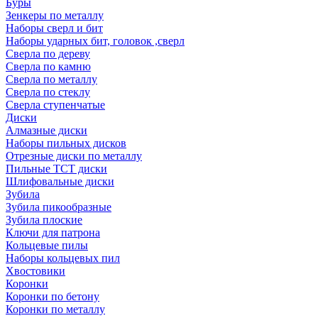
Буры
Зенкеры по металлу
Наборы сверл и бит
Наборы ударных бит, головок ,сверл
Сверла по дереву
Сверла по камню
Сверла по металлу
Сверла по стеклу
Сверла ступенчатые
Диски
Алмазные диски
Наборы пильных дисков
Отрезные диски по металлу
Пильные TCT диски
Шлифовальные диски
Зубила
Зубила пикообразные
Зубила плоские
Ключи для патрона
Кольцевые пилы
Наборы кольцевых пил
Хвостовики
Коронки
Коронки по бетону
Коронки по металлу