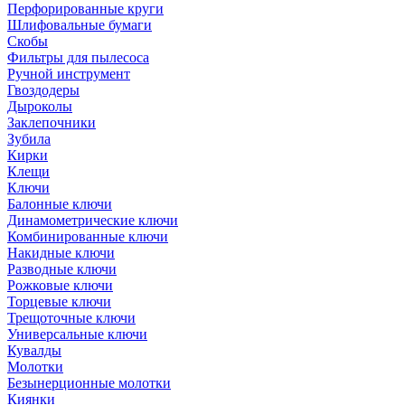
Перфорированные круги
Шлифовальные бумаги
Скобы
Фильтры для пылесоса
Ручной инструмент
Гвоздодеры
Дыроколы
Заклепочники
Зубила
Кирки
Клещи
Ключи
Балонные ключи
Динамометрические ключи
Комбинированные ключи
Накидные ключи
Разводные ключи
Рожковые ключи
Торцевые ключи
Трещоточные ключи
Универсальные ключи
Кувалды
Молотки
Безынерционные молотки
Киянки