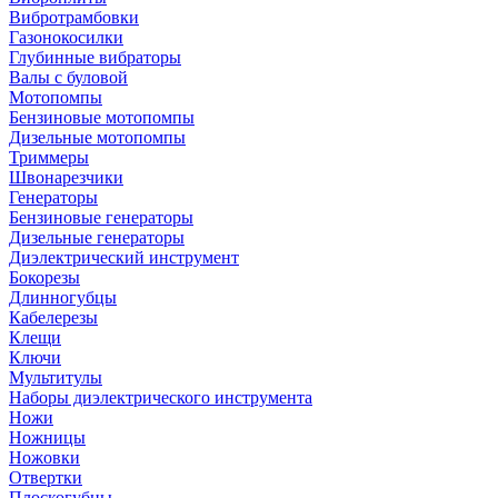
Вибротрамбовки
Газонокосилки
Глубинные вибраторы
Валы с буловой
Мотопомпы
Бензиновые мотопомпы
Дизельные мотопомпы
Триммеры
Швонарезчики
Генераторы
Бензиновые генераторы
Дизельные генераторы
Диэлектрический инструмент
Бокорезы
Длинногубцы
Кабелерезы
Клещи
Ключи
Мультитулы
Наборы диэлектрического инструмента
Ножи
Ножницы
Ножовки
Отвертки
Плоскогубцы