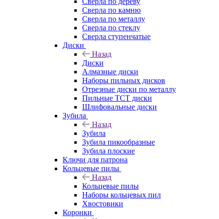
Сверла по дереву
Сверла по камню
Сверла по металлу
Сверла по стеклу
Сверла ступенчатые
Диски
Назад
Диски
Алмазные диски
Наборы пильных дисков
Отрезные диски по металлу
Пильные TCT диски
Шлифовальные диски
Зубила
Назад
Зубила
Зубила пикообразные
Зубила плоские
Ключи для патрона
Кольцевые пилы
Назад
Кольцевые пилы
Наборы кольцевых пил
Хвостовики
Коронки