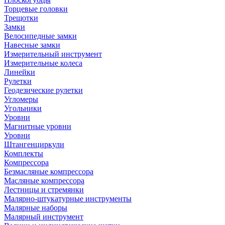
Торцевые головки
Трещотки
Замки
Велосипедные замки
Навесные замки
Измерительный инструмент
Измерительные колеса
Линейки
Рулетки
Геодезические рулетки
Угломеры
Угольники
Уровни
Магнитные уровни
Уровни
Штангенциркули
Комплекты
Компрессора
Безмасляные компрессора
Масляные компрессора
Лестницы и стремянки
Малярно-штукатурные инструменты
Малярные наборы
Малярный инструмент