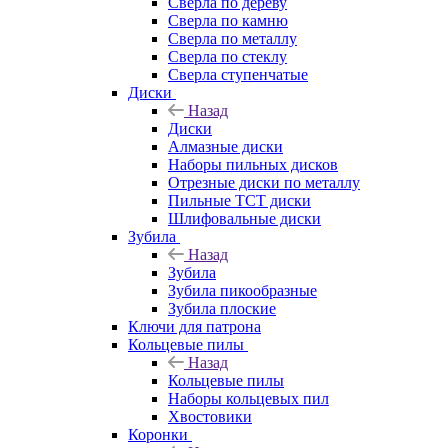
Сверла по дереву
Сверла по камню
Сверла по металлу
Сверла по стеклу
Сверла ступенчатые
Диски
Назад
Диски
Алмазные диски
Наборы пильных дисков
Отрезные диски по металлу
Пильные TCT диски
Шлифовальные диски
Зубила
Назад
Зубила
Зубила пикообразные
Зубила плоские
Ключи для патрона
Кольцевые пилы
Назад
Кольцевые пилы
Наборы кольцевых пил
Хвостовики
Коронки