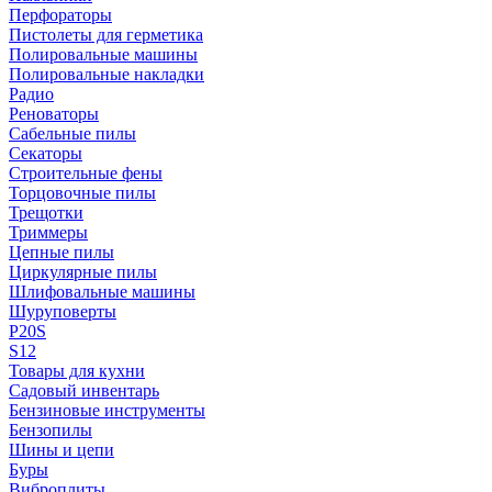
Перфораторы
Пистолеты для герметика
Полировальные машины
Полировальные накладки
Радио
Реноваторы
Сабельные пилы
Секаторы
Строительные фены
Торцовочные пилы
Трещотки
Триммеры
Цепные пилы
Циркулярные пилы
Шлифовальные машины
Шуруповерты
P20S
S12
Товары для кухни
Садовый инвентарь
Бензиновые инструменты
Бензопилы
Шины и цепи
Буры
Виброплиты