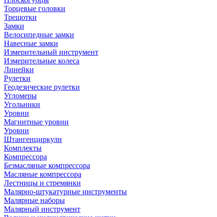
Торцевые головки
Трещотки
Замки
Велосипедные замки
Навесные замки
Измерительный инструмент
Измерительные колеса
Линейки
Рулетки
Геодезические рулетки
Угломеры
Угольники
Уровни
Магнитные уровни
Уровни
Штангенциркули
Комплекты
Компрессора
Безмасляные компрессора
Масляные компрессора
Лестницы и стремянки
Малярно-штукатурные инструменты
Малярные наборы
Малярный инструмент