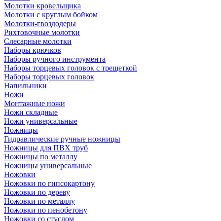
Молотки кровельщика
Молотки с круглым бойком
Молотки-гвоздодеры
Рихтовочные молотки
Слесарные молотки
Наборы крючков
Наборы ручного инструмента
Наборы торцевых головок с трещеткой
Наборы торцевых головок
Напильники
Ножи
Монтажные ножи
Ножи складные
Ножи универсальные
Ножницы
Гидравлические ручные ножницы
Ножницы для ПВХ труб
Ножницы по металлу
Ножницы универсальные
Ножовки
Ножовки по гипсокартону
Ножовки по дереву
Ножовки по металлу
Ножовки по пенобетону
Ножовки со стуслом