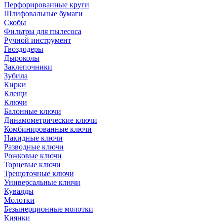
Перфорированные круги
Шлифовальные бумаги
Скобы
Фильтры для пылесоса
Ручной инструмент
Гвоздодеры
Дыроколы
Заклепочники
Зубила
Кирки
Клещи
Ключи
Балонные ключи
Динамометрические ключи
Комбинированные ключи
Накидные ключи
Разводные ключи
Рожковые ключи
Торцевые ключи
Трещоточные ключи
Универсальные ключи
Кувалды
Молотки
Безынерционные молотки
Киянки