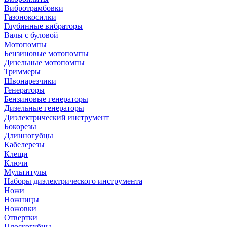
Вибротрамбовки
Газонокосилки
Глубинные вибраторы
Валы с буловой
Мотопомпы
Бензиновые мотопомпы
Дизельные мотопомпы
Триммеры
Швонарезчики
Генераторы
Бензиновые генераторы
Дизельные генераторы
Диэлектрический инструмент
Бокорезы
Длинногубцы
Кабелерезы
Клещи
Ключи
Мультитулы
Наборы диэлектрического инструмента
Ножи
Ножницы
Ножовки
Отвертки
Плоскогубцы