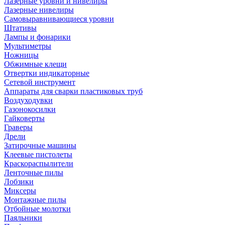
Лазерные уровни и нивелиры
Лазерные нивелиры
Самовыравнивающиеся уровни
Штативы
Лампы и фонарики
Мультиметры
Ножницы
Обжимные клещи
Отвертки индикаторные
Сетевой инструмент
Аппараты для сварки пластиковых труб
Воздуходувки
Газонокосилки
Гайковерты
Граверы
Дрели
Затирочные машины
Клеевые пистолеты
Краскораспылители
Ленточные пилы
Лобзики
Миксеры
Монтажные пилы
Отбойные молотки
Паяльники