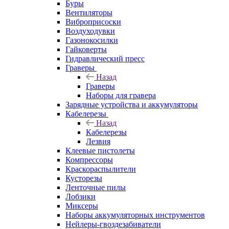
Буры
Вентиляторы
Виброприсоски
Воздуходувки
Газонокосилки
Гайковерты
Гидравлический пресс
Граверы
Назад
Граверы
Наборы для гравера
Зарядные устройства и аккумуляторы
Кабелерезы
Назад
Кабелерезы
Лезвия
Клеевые пистолеты
Компрессоры
Краскораспылители
Кусторезы
Ленточные пилы
Лобзики
Миксеры
Наборы аккумуляторных инструментов
Нейлеры-гвоздезабиватели