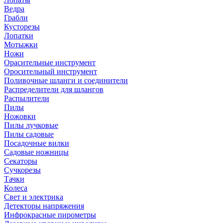
Ведра
Грабли
Кусторезы
Лопатки
Мотыжки
Ножи
Орасительные инструмент
Оросительный инструмент
Поливочные шланги и соединители
Распределители для шлангов
Распылители
Пилы
Ножовки
Пилы лучковые
Пилы садовые
Посадочные вилки
Садовые ножницы
Секаторы
Сучкорезы
Тачки
Колеса
Свет и электрика
Детекторы напряжения
Инфрокрасные пирометры