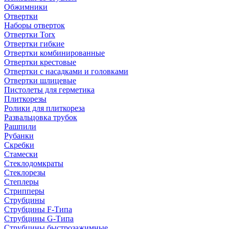
Обжимники
Отвертки
Наборы отверток
Отвертки Torx
Отвертки гибкие
Отвертки комбинированные
Отвертки крестовые
Отвертки с насадками и головками
Отвертки шлицевые
Пистолеты для герметика
Плиткорезы
Ролики для плиткореза
Развальцовка трубок
Рашпили
Рубанки
Скребки
Стамески
Стеклодомкраты
Стеклорезы
Степлеры
Стрипперы
Струбцины
Струбцины F-Типа
Струбцины G-Типа
Струбцины быстрозажимные