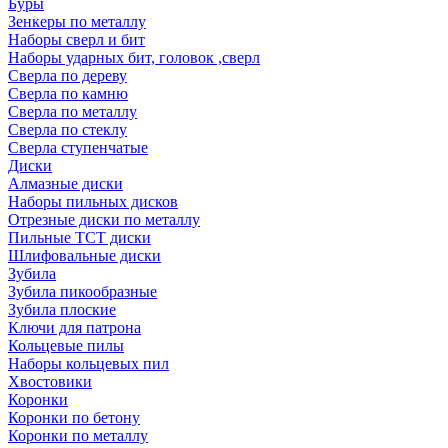
Буры
Зенкеры по металлу
Наборы сверл и бит
Наборы ударных бит, головок ,сверл
Сверла по дереву
Сверла по камню
Сверла по металлу
Сверла по стеклу
Сверла ступенчатые
Диски
Алмазные диски
Наборы пильных дисков
Отрезные диски по металлу
Пильные TCT диски
Шлифовальные диски
Зубила
Зубила пикообразные
Зубила плоские
Ключи для патрона
Кольцевые пилы
Наборы кольцевых пил
Хвостовики
Коронки
Коронки по бетону
Коронки по металлу