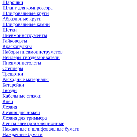
Шарошки
Шланг для компрессора
Шлифовальные круги
Абразивные круги
Шлифовальные камни
Щетки
Пневмоинструменты
Гайковерты
Краскопульты
Наборы пневмоинструметов
Нейлеры-гвоздезабиватели
Пневмопистолеты
Степлеры
Трещотки
Расходные материалы
Батарейки
Гвозди
Кабельные стяжки
Клеи
Лезвия
Лезвия для ножей
Лезвия для триммера
Ленты электроизоляционные
Наждачные и шлифовальные бумаги
Наждачные бумаги