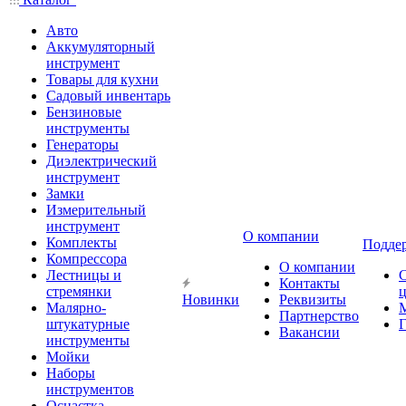
Авто
Аккумуляторный
инструмент
Товары для кухни
Садовый инвентарь
Бензиновые
инструменты
Генераторы
Диэлектрический
инструмент
Замки
Измерительный
инструмент
О компании
Комплекты
Подде
Компрессора
О компании
Лестницы и
Контакты
стремянки
Новинки
Реквизиты
Малярно-
Партнерство
штукатурные
Г
Вакансии
инструменты
Мойки
Наборы
инструментов
Оснастка