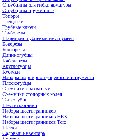
Струбцины для гибки арматуры
Струбцины пружинные
Топоры
Трещотки
Трубные ключи
Труборезы
Шарнирно-губцевый инструмент
Бокорезы
Болторезы
Длинногубцы
Кабелерезы
Круглогубцы
Кусачки
Наборы шарнирно-губцевого инструмента
Плоскогубцы
Съемники с захватами
Съемники стопорных колец
Тонкогубцы
Шестигранники
Наборы шестигранников
Наборы шестигранников HEX
Наборы шестигранников Torx
Щетки
Садовый инвентарь
Лопаты