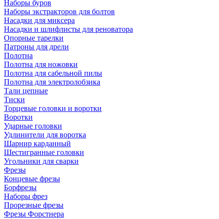
Наборы буров
Наборы экстракторов для болтов
Насадки для миксера
Насадки и шлифлисты для реноватора
Опорные тарелки
Патроны для дрели
Полотна
Полотна для ножовки
Полотна для сабельной пилы
Полотна для электролобзика
Тали цепные
Тиски
Торцевые головки и воротки
Воротки
Ударные головки
Удлинители для воротка
Шарнир карданный
Шестигранные головки
Угольники для сварки
Фрезы
Концевые фрезы
Борфрезы
Наборы фрез
Прорезные фрезы
Фрезы Форстнера