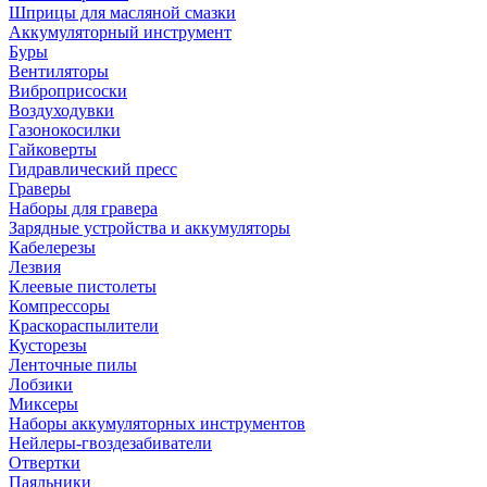
Шприцы для масляной смазки
Аккумуляторный инструмент
Буры
Вентиляторы
Виброприсоски
Воздуходувки
Газонокосилки
Гайковерты
Гидравлический пресс
Граверы
Наборы для гравера
Зарядные устройства и аккумуляторы
Кабелерезы
Лезвия
Клеевые пистолеты
Компрессоры
Краскораспылители
Кусторезы
Ленточные пилы
Лобзики
Миксеры
Наборы аккумуляторных инструментов
Нейлеры-гвоздезабиватели
Отвертки
Паяльники