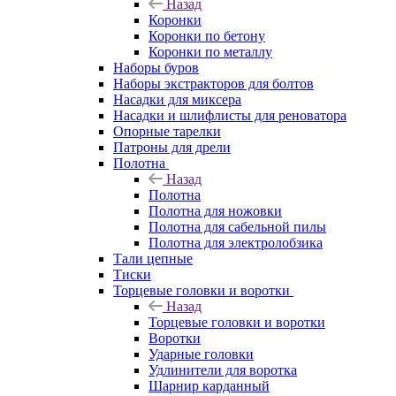
Назад
Коронки
Коронки по бетону
Коронки по металлу
Наборы буров
Наборы экстракторов для болтов
Насадки для миксера
Насадки и шлифлисты для реноватора
Опорные тарелки
Патроны для дрели
Полотна
Назад
Полотна
Полотна для ножовки
Полотна для сабельной пилы
Полотна для электролобзика
Тали цепные
Тиски
Торцевые головки и воротки
Назад
Торцевые головки и воротки
Воротки
Ударные головки
Удлинители для воротка
Шарнир карданный