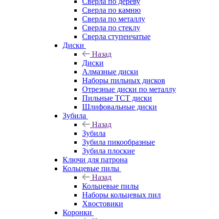
Сверла по дереву
Сверла по камню
Сверла по металлу
Сверла по стеклу
Сверла ступенчатые
Диски
Назад
Диски
Алмазные диски
Наборы пильных дисков
Отрезные диски по металлу
Пильные TCT диски
Шлифовальные диски
Зубила
Назад
Зубила
Зубила пикообразные
Зубила плоские
Ключи для патрона
Кольцевые пилы
Назад
Кольцевые пилы
Наборы кольцевых пил
Хвостовики
Коронки