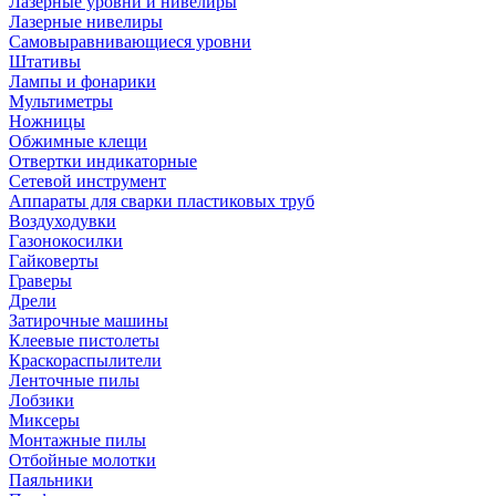
Лазерные уровни и нивелиры
Лазерные нивелиры
Самовыравнивающиеся уровни
Штативы
Лампы и фонарики
Мультиметры
Ножницы
Обжимные клещи
Отвертки индикаторные
Сетевой инструмент
Аппараты для сварки пластиковых труб
Воздуходувки
Газонокосилки
Гайковерты
Граверы
Дрели
Затирочные машины
Клеевые пистолеты
Краскораспылители
Ленточные пилы
Лобзики
Миксеры
Монтажные пилы
Отбойные молотки
Паяльники