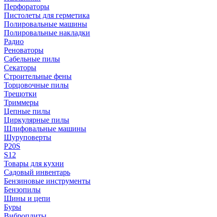
Перфораторы
Пистолеты для герметика
Полировальные машины
Полировальные накладки
Радио
Реноваторы
Сабельные пилы
Секаторы
Строительные фены
Торцовочные пилы
Трещотки
Триммеры
Цепные пилы
Циркулярные пилы
Шлифовальные машины
Шуруповерты
P20S
S12
Товары для кухни
Садовый инвентарь
Бензиновые инструменты
Бензопилы
Шины и цепи
Буры
Виброплиты