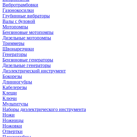
Вибротрамбовки
Газонокосилки
Глубинные вибраторы
Валы с буловой
Мотопомпы
Бензиновые мотопомпы
Дизельные мотопомпы
Триммеры
Швонарезчики
Генераторы
Бензиновые генераторы
Дизельные генераторы
Диэлектрический инструмент
Бокорезы
Длинногубцы
Кабелерезы
Клещи
Ключи
Мультитулы
Наборы диэлектрического инструмента
Ножи
Ножницы
Ножовки
Отвертки
Плоскогубцы