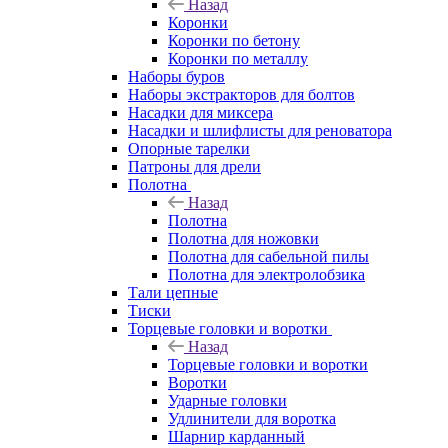
Назад
Коронки
Коронки по бетону
Коронки по металлу
Наборы буров
Наборы экстракторов для болтов
Насадки для миксера
Насадки и шлифлисты для реноватора
Опорные тарелки
Патроны для дрели
Полотна
Назад
Полотна
Полотна для ножовки
Полотна для сабельной пилы
Полотна для электролобзика
Тали цепные
Тиски
Торцевые головки и воротки
Назад
Торцевые головки и воротки
Воротки
Ударные головки
Удлинители для воротка
Шарнир карданный