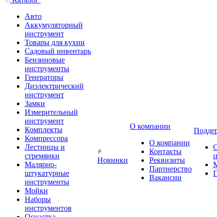
Авто
Аккумуляторный
инструмент
Товары для кухни
Садовый инвентарь
Бензиновые
инструменты
Генераторы
Диэлектрический
инструмент
Замки
Измерительный
инструмент
О компании
Комплекты
Подде
Компрессора
О компании
Лестницы и
Контакты
стремянки
Новинки
Реквизиты
Малярно-
Партнерство
штукатурные
Г
Вакансии
инструменты
Мойки
Наборы
инструментов
Оснастка