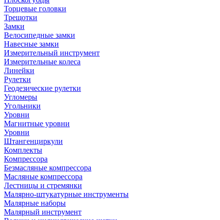
Торцевые головки
Трещотки
Замки
Велосипедные замки
Навесные замки
Измерительный инструмент
Измерительные колеса
Линейки
Рулетки
Геодезические рулетки
Угломеры
Угольники
Уровни
Магнитные уровни
Уровни
Штангенциркули
Комплекты
Компрессора
Безмасляные компрессора
Масляные компрессора
Лестницы и стремянки
Малярно-штукатурные инструменты
Малярные наборы
Малярный инструмент