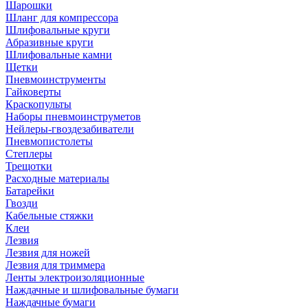
Шарошки
Шланг для компрессора
Шлифовальные круги
Абразивные круги
Шлифовальные камни
Щетки
Пневмоинструменты
Гайковерты
Краскопульты
Наборы пневмоинструметов
Нейлеры-гвоздезабиватели
Пневмопистолеты
Степлеры
Трещотки
Расходные материалы
Батарейки
Гвозди
Кабельные стяжки
Клеи
Лезвия
Лезвия для ножей
Лезвия для триммера
Ленты электроизоляционные
Наждачные и шлифовальные бумаги
Наждачные бумаги