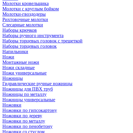
Молотки кровельщика
Молотки с круглым бойком
Молотки-гвоздодеры
Рихтовочные молотки
Слесарные молотки
Наборы крючков
Наборы ручного инструмента
Наборы торцевых головок с трещеткой
Наборы торцевых головок
Напильники
Ножи
Монтажные ножи
Ножи складные
Ножи универсальные
Ножницы
Гидравлические ручные ножницы
Ножницы для ПВХ труб
Ножницы по металлу
Ножницы универсальные
Ножовки
Ножовки по гипсокартону
Ножовки по дереву
Ножовки по металлу
Ножовки по пенобетону
Ножовки со стуслом