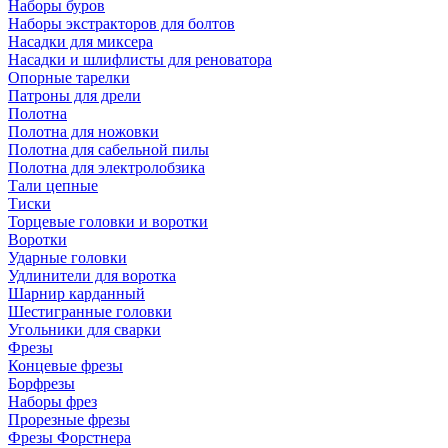
Наборы буров
Наборы экстракторов для болтов
Насадки для миксера
Насадки и шлифлисты для реноватора
Опорные тарелки
Патроны для дрели
Полотна
Полотна для ножовки
Полотна для сабельной пилы
Полотна для электролобзика
Тали цепные
Тиски
Торцевые головки и воротки
Воротки
Ударные головки
Удлинители для воротка
Шарнир карданный
Шестигранные головки
Угольники для сварки
Фрезы
Концевые фрезы
Борфрезы
Наборы фрез
Прорезные фрезы
Фрезы Форстнера