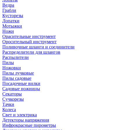
Ведра
Грабли
Кусторезы
Лопатки
Мотыжки
Ножи
Орасительные инструмент
Оросительный инструмент
Поливочные шланги и соединители
Распределители для шлангов
Распылители
Пилы
Ножовки
Пилы лучковые
Пилы садовые
Посадочные вилки
Садовые ножницы
Секаторы
Сучкорезы
Тачки
Колеса
Свет и электрика
Детекторы напряжения
Инфрокрасные пирометры