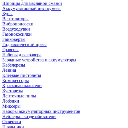
Шприцы для масляной смазки
Аккумуляторный инструмент
Буры
Вентиляторы
Виброприсоски
Воздуходувки
Газонокосилки
Гайковерты
Гидравлический пресс
Граверы
Наборы для гравера
Зарядные устройства и аккумуляторы
Кабелерезы
Лезвия
Клеевые пистолеты
Компрессоры
Краскораспылители
Кусторезы
Ленточные пилы
Лобзики
Миксеры
Наборы аккумуляторных инструментов
Нейлеры-гвоздезабиватели
Отвертки
Паяльники