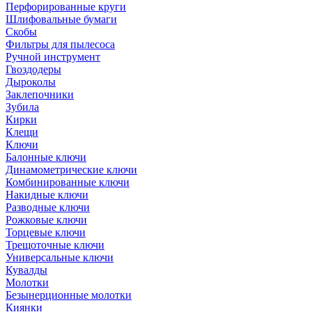
Перфорированные круги
Шлифовальные бумаги
Скобы
Фильтры для пылесоса
Ручной инструмент
Гвоздодеры
Дыроколы
Заклепочники
Зубила
Кирки
Клещи
Ключи
Балонные ключи
Динамометрические ключи
Комбинированные ключи
Накидные ключи
Разводные ключи
Рожковые ключи
Торцевые ключи
Трещоточные ключи
Универсальные ключи
Кувалды
Молотки
Безынерционные молотки
Киянки