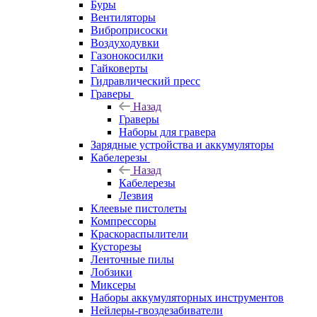
Буры
Вентиляторы
Виброприсоски
Воздуходувки
Газонокосилки
Гайковерты
Гидравлический пресс
Граверы
Назад
Граверы
Наборы для гравера
Зарядные устройства и аккумуляторы
Кабелерезы
Назад
Кабелерезы
Лезвия
Клеевые пистолеты
Компрессоры
Краскораспылители
Кусторезы
Ленточные пилы
Лобзики
Миксеры
Наборы аккумуляторных инструментов
Нейлеры-гвоздезабиватели