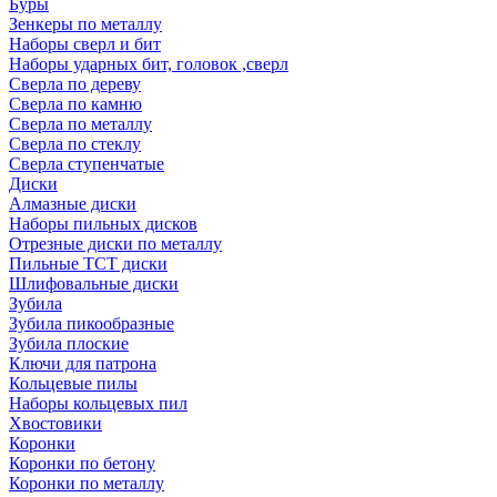
Буры
Зенкеры по металлу
Наборы сверл и бит
Наборы ударных бит, головок ,сверл
Сверла по дереву
Сверла по камню
Сверла по металлу
Сверла по стеклу
Сверла ступенчатые
Диски
Алмазные диски
Наборы пильных дисков
Отрезные диски по металлу
Пильные TCT диски
Шлифовальные диски
Зубила
Зубила пикообразные
Зубила плоские
Ключи для патрона
Кольцевые пилы
Наборы кольцевых пил
Хвостовики
Коронки
Коронки по бетону
Коронки по металлу