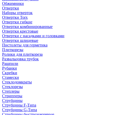
Обжимники
Отвертки
Наборы отверток
Отвертки Torx
Отвертки гибкие
Отвертки комбинированные
Отвертки крестовые
Отвертки с насадками и головками
Отвертки шлицевые
Пистолеты для герметика
Плиткорезы
Ролики для плиткореза
Развальцовка трубок
Рашпили
Рубанки
Скребки
Стамески
Стеклодомкраты
Стеклорезы
Степлеры
Стрипперы
Струбцины
Струбцины F-Типа
Струбцины G-Типа
Струбцины быстрозажимные