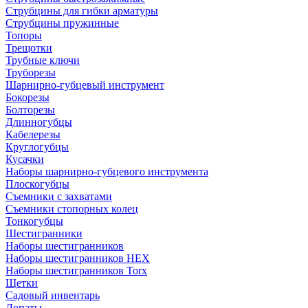
Струбцины для гибки арматуры
Струбцины пружинные
Топоры
Трещотки
Трубные ключи
Труборезы
Шарнирно-губцевый инструмент
Бокорезы
Болторезы
Длинногубцы
Кабелерезы
Круглогубцы
Кусачки
Наборы шарнирно-губцевого инструмента
Плоскогубцы
Съемники с захватами
Съемники стопорных колец
Тонкогубцы
Шестигранники
Наборы шестигранников
Наборы шестигранников HEX
Наборы шестигранников Torx
Щетки
Садовый инвентарь
Лопаты