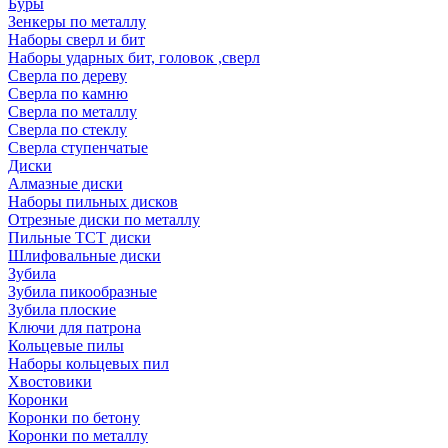
Буры
Зенкеры по металлу
Наборы сверл и бит
Наборы ударных бит, головок ,сверл
Сверла по дереву
Сверла по камню
Сверла по металлу
Сверла по стеклу
Сверла ступенчатые
Диски
Алмазные диски
Наборы пильных дисков
Отрезные диски по металлу
Пильные TCT диски
Шлифовальные диски
Зубила
Зубила пикообразные
Зубила плоские
Ключи для патрона
Кольцевые пилы
Наборы кольцевых пил
Хвостовики
Коронки
Коронки по бетону
Коронки по металлу