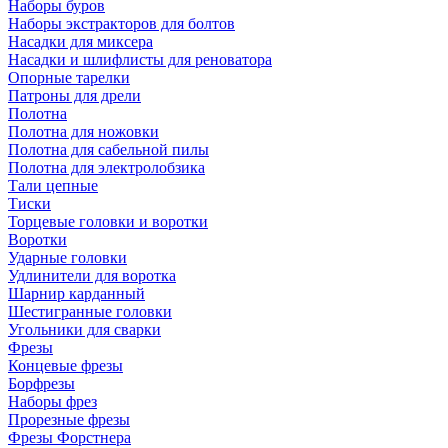
Наборы буров
Наборы экстракторов для болтов
Насадки для миксера
Насадки и шлифлисты для реноватора
Опорные тарелки
Патроны для дрели
Полотна
Полотна для ножовки
Полотна для сабельной пилы
Полотна для электролобзика
Тали цепные
Тиски
Торцевые головки и воротки
Воротки
Ударные головки
Удлинители для воротка
Шарнир карданный
Шестигранные головки
Угольники для сварки
Фрезы
Концевые фрезы
Борфрезы
Наборы фрез
Прорезные фрезы
Фрезы Форстнера