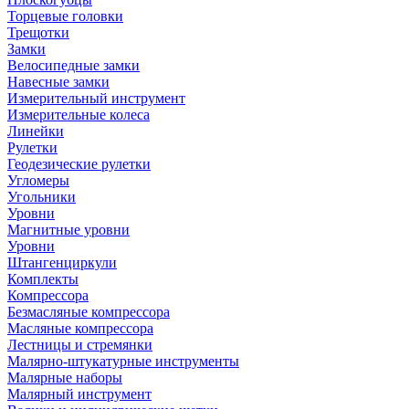
Торцевые головки
Трещотки
Замки
Велосипедные замки
Навесные замки
Измерительный инструмент
Измерительные колеса
Линейки
Рулетки
Геодезические рулетки
Угломеры
Угольники
Уровни
Магнитные уровни
Уровни
Штангенциркули
Комплекты
Компрессора
Безмасляные компрессора
Масляные компрессора
Лестницы и стремянки
Малярно-штукатурные инструменты
Малярные наборы
Малярный инструмент