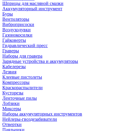
Шприцы для масляной смазки
Аккумуляторный инструмент
Буры
Вентиляторы
Виброприсоски
Воздуходувки
Газонокосилки
Гайковерты
Гидравлический пресс
Граверы
Наборы для гравера
Зарядные устройства и аккумуляторы
Кабелерезы
Лезвия
Клеевые пистолеты
Компрессоры
Краскораспылители
Кусторезы
Ленточные пилы
Лобзики
Миксеры
Наборы аккумуляторных инструментов
Нейлеры-гвоздезабиватели
Отвертки
Паяльники