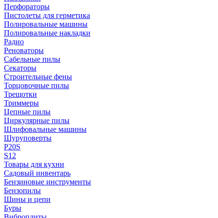
Перфораторы
Пистолеты для герметика
Полировальные машины
Полировальные накладки
Радио
Реноваторы
Сабельные пилы
Секаторы
Строительные фены
Торцовочные пилы
Трещотки
Триммеры
Цепные пилы
Циркулярные пилы
Шлифовальные машины
Шуруповерты
P20S
S12
Товары для кухни
Садовый инвентарь
Бензиновые инструменты
Бензопилы
Шины и цепи
Буры
Виброплиты