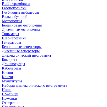
Вибротрамбовки
Газонокосилки
Глубинные вибраторы
Валы с буловой
Мотопомпы
Бензиновые мотопомпы
Дизельные мотопомпы
Триммеры
Швонарезчики
Генераторы
Бензиновые генераторы
Дизельные генераторы
Диэлектрический инструмент
Бокорезы
Длинногубцы
Кабелерезы
Клещи
Ключи
Мультитулы
Наборы диэлектрического инструмента
Ножи
Ножницы
Ножовки
Отвертки
Плоскогубцы