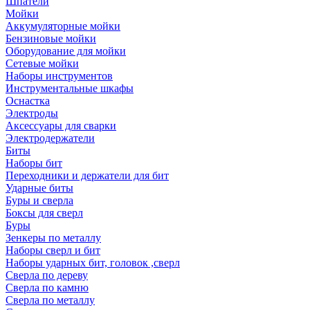
Шпатели
Мойки
Аккумуляторные мойки
Бензиновые мойки
Оборудование для мойки
Сетевые мойки
Наборы инструментов
Инструментальные шкафы
Оснастка
Электроды
Аксессуары для сварки
Электродержатели
Биты
Наборы бит
Переходники и держатели для бит
Ударные биты
Буры и сверла
Боксы для сверл
Буры
Зенкеры по металлу
Наборы сверл и бит
Наборы ударных бит, головок ,сверл
Сверла по дереву
Сверла по камню
Сверла по металлу