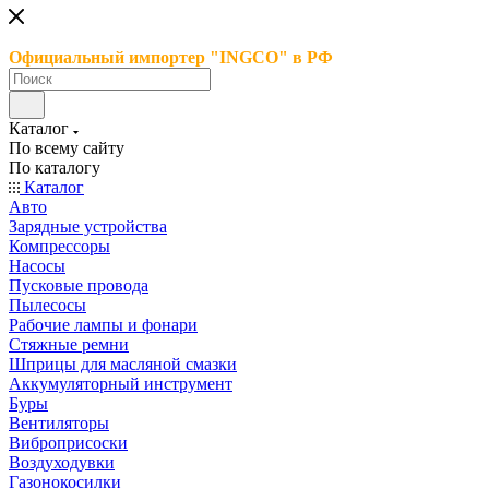
Официальный импортер "INGCO" в РФ
Каталог
По всему сайту
По каталогу
Каталог
Авто
Зарядные устройства
Компрессоры
Насосы
Пусковые провода
Пылесосы
Рабочие лампы и фонари
Стяжные ремни
Шприцы для масляной смазки
Аккумуляторный инструмент
Буры
Вентиляторы
Виброприсоски
Воздуходувки
Газонокосилки