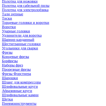
Полотна для ножовки
Полотна для сабельной пилы
Полотна для электролобзика
Тали цепные
Тиски
Торцевые головки и воротки
Воротки
Ударные головки
Удлинители для воротка
Шарнир карданный
Шестигранные головки
Угольники для сварки
Фрезы
Концевые фрезы
Борфрезы
Наборы фрез
Прорезные фрезы
Фрезы Форстнера
Шарошки
Шланг для компрессора
Шлифовальные круги
Абразивные круги
Шлифовальные камни
Щетки
Пневмоинструменты