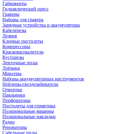
Гайковерты
Гидравлический пресс
Граверы
Наборы для гравера
Зарядные устройства и аккумуляторы
Кабелерезы
Лезвия
Клеевые пистолеты
Компрессоры
Краскораспылители
Кусторезы
Ленточные пилы
Лобзики
Миксеры
Наборы аккумуляторных инструментов
Нейлеры-гвоздезабиватели
Отвертки
Паяльники
Перфораторы
Пистолеты для герметика
Полировальные машины
Полировальные накладки
Радио
Реноваторы
Сабельные пилы