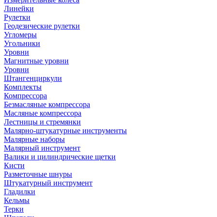
Линейки
Рулетки
Геодезические рулетки
Угломеры
Угольники
Уровни
Магнитные уровни
Уровни
Штангенциркули
Комплекты
Компрессора
Безмасляные компрессора
Масляные компрессора
Лестницы и стремянки
Малярно-штукатурные инструменты
Малярные наборы
Малярный инструмент
Валики и цилиндрические щетки
Кисти
Разметочные шнуры
Штукатурный инструмент
Гладилки
Кельмы
Терки