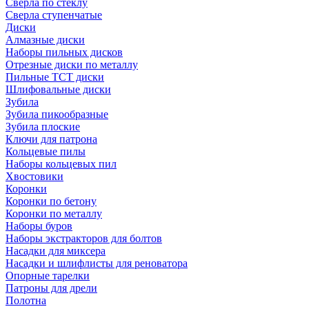
Сверла по стеклу
Сверла ступенчатые
Диски
Алмазные диски
Наборы пильных дисков
Отрезные диски по металлу
Пильные TCT диски
Шлифовальные диски
Зубила
Зубила пикообразные
Зубила плоские
Ключи для патрона
Кольцевые пилы
Наборы кольцевых пил
Хвостовики
Коронки
Коронки по бетону
Коронки по металлу
Наборы буров
Наборы экстракторов для болтов
Насадки для миксера
Насадки и шлифлисты для реноватора
Опорные тарелки
Патроны для дрели
Полотна