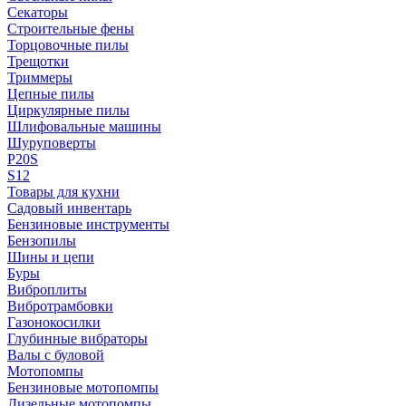
Секаторы
Строительные фены
Торцовочные пилы
Трещотки
Триммеры
Цепные пилы
Циркулярные пилы
Шлифовальные машины
Шуруповерты
P20S
S12
Товары для кухни
Садовый инвентарь
Бензиновые инструменты
Бензопилы
Шины и цепи
Буры
Виброплиты
Вибротрамбовки
Газонокосилки
Глубинные вибраторы
Валы с буловой
Мотопомпы
Бензиновые мотопомпы
Дизельные мотопомпы