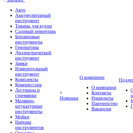
Авто
Аккумуляторный
инструмент
Товары для кухни
Садовый инвентарь
Бензиновые
инструменты
Генераторы
Диэлектрический
инструмент
Замки
Измерительный
инструмент
О компании
Комплекты
Подде
Компрессора
О компании
Лестницы и
Контакты
стремянки
Новинки
Реквизиты
Малярно-
Партнерство
штукатурные
Г
Вакансии
инструменты
Мойки
Наборы
инструментов
Оснастка