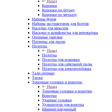
Назад
Коронки
Коронки по бетону
Коронки по металлу
Наборы буров
Наборы экстракторов для болтов
Насадки для миксера
Насадки и шлифлисты для реноватора
Опорные тарелки
Патроны для дрели
Полотна
Назад
Полотна
Полотна для ножовки
Полотна для сабельной пилы
Полотна для электролобзика
Тали цепные
Тиски
Торцевые головки и воротки
Назад
Торцевые головки и воротки
Воротки
Ударные головки
Удлинители для воротка
Шарнир карданный