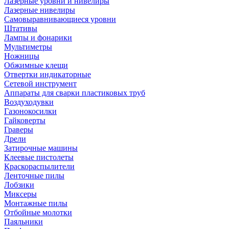
Лазерные уровни и нивелиры
Лазерные нивелиры
Самовыравнивающиеся уровни
Штативы
Лампы и фонарики
Мультиметры
Ножницы
Обжимные клещи
Отвертки индикаторные
Сетевой инструмент
Аппараты для сварки пластиковых труб
Воздуходувки
Газонокосилки
Гайковерты
Граверы
Дрели
Затирочные машины
Клеевые пистолеты
Краскораспылители
Ленточные пилы
Лобзики
Миксеры
Монтажные пилы
Отбойные молотки
Паяльники