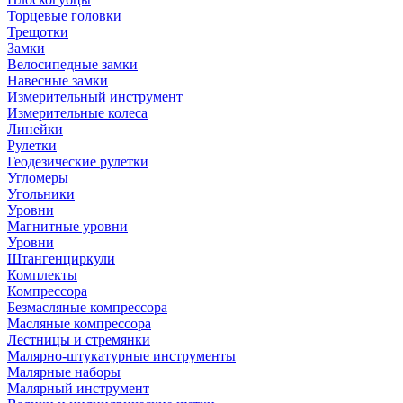
Торцевые головки
Трещотки
Замки
Велосипедные замки
Навесные замки
Измерительный инструмент
Измерительные колеса
Линейки
Рулетки
Геодезические рулетки
Угломеры
Угольники
Уровни
Магнитные уровни
Уровни
Штангенциркули
Комплекты
Компрессора
Безмасляные компрессора
Масляные компрессора
Лестницы и стремянки
Малярно-штукатурные инструменты
Малярные наборы
Малярный инструмент