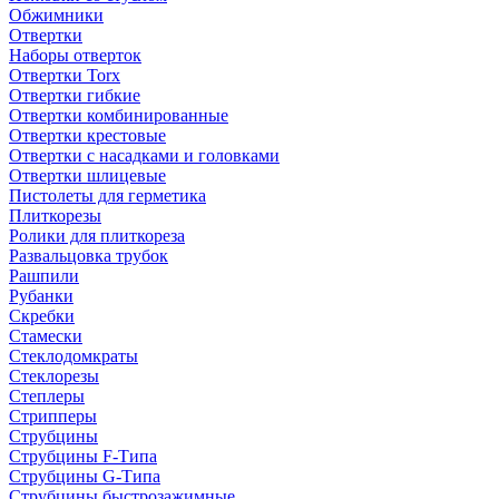
Обжимники
Отвертки
Наборы отверток
Отвертки Torx
Отвертки гибкие
Отвертки комбинированные
Отвертки крестовые
Отвертки с насадками и головками
Отвертки шлицевые
Пистолеты для герметика
Плиткорезы
Ролики для плиткореза
Развальцовка трубок
Рашпили
Рубанки
Скребки
Стамески
Стеклодомкраты
Стеклорезы
Степлеры
Стрипперы
Струбцины
Струбцины F-Типа
Струбцины G-Типа
Струбцины быстрозажимные