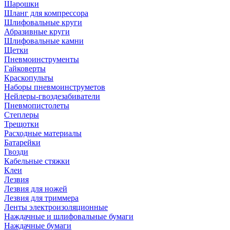
Шарошки
Шланг для компрессора
Шлифовальные круги
Абразивные круги
Шлифовальные камни
Щетки
Пневмоинструменты
Гайковерты
Краскопульты
Наборы пневмоинструметов
Нейлеры-гвоздезабиватели
Пневмопистолеты
Степлеры
Трещотки
Расходные материалы
Батарейки
Гвозди
Кабельные стяжки
Клеи
Лезвия
Лезвия для ножей
Лезвия для триммера
Ленты электроизоляционные
Наждачные и шлифовальные бумаги
Наждачные бумаги