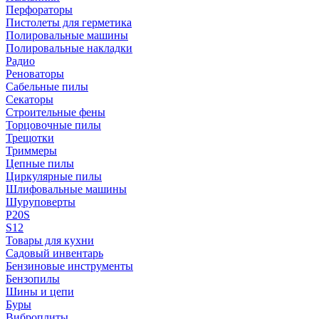
Перфораторы
Пистолеты для герметика
Полировальные машины
Полировальные накладки
Радио
Реноваторы
Сабельные пилы
Секаторы
Строительные фены
Торцовочные пилы
Трещотки
Триммеры
Цепные пилы
Циркулярные пилы
Шлифовальные машины
Шуруповерты
P20S
S12
Товары для кухни
Садовый инвентарь
Бензиновые инструменты
Бензопилы
Шины и цепи
Буры
Виброплиты