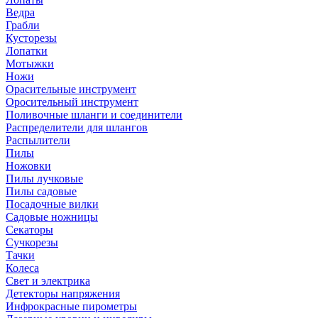
Ведра
Грабли
Кусторезы
Лопатки
Мотыжки
Ножи
Орасительные инструмент
Оросительный инструмент
Поливочные шланги и соединители
Распределители для шлангов
Распылители
Пилы
Ножовки
Пилы лучковые
Пилы садовые
Посадочные вилки
Садовые ножницы
Секаторы
Сучкорезы
Тачки
Колеса
Свет и электрика
Детекторы напряжения
Инфрокрасные пирометры