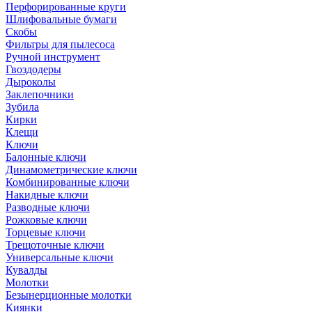
Перфорированные круги
Шлифовальные бумаги
Скобы
Фильтры для пылесоса
Ручной инструмент
Гвоздодеры
Дыроколы
Заклепочники
Зубила
Кирки
Клещи
Ключи
Балонные ключи
Динамометрические ключи
Комбинированные ключи
Накидные ключи
Разводные ключи
Рожковые ключи
Торцевые ключи
Трещоточные ключи
Универсальные ключи
Кувалды
Молотки
Безынерционные молотки
Киянки