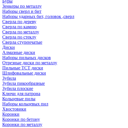
Буры
Зенкеры по металлу
Наборы сверл и бит
Наборы ударных бит, головок ,сверл
Сверла по дереву
Сверла по камню
Сверла по металлу
Сверла по стеклу
Сверла ступенчатые
Диски
Алмазные диски
Наборы пильных дисков
Отрезные диски по металлу
Пильные TCT диски
Шлифовальные диски
Зубила
Зубила пикообразные
Зубила плоские
Ключи для патрона
Кольцевые пилы
Наборы кольцевых пил
Хвостовики
Коронки
Коронки по бетону
Коронки по металлу