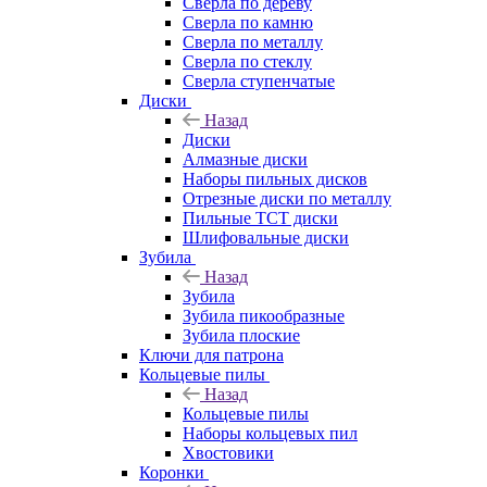
Сверла по дереву
Сверла по камню
Сверла по металлу
Сверла по стеклу
Сверла ступенчатые
Диски
Назад
Диски
Алмазные диски
Наборы пильных дисков
Отрезные диски по металлу
Пильные TCT диски
Шлифовальные диски
Зубила
Назад
Зубила
Зубила пикообразные
Зубила плоские
Ключи для патрона
Кольцевые пилы
Назад
Кольцевые пилы
Наборы кольцевых пил
Хвостовики
Коронки