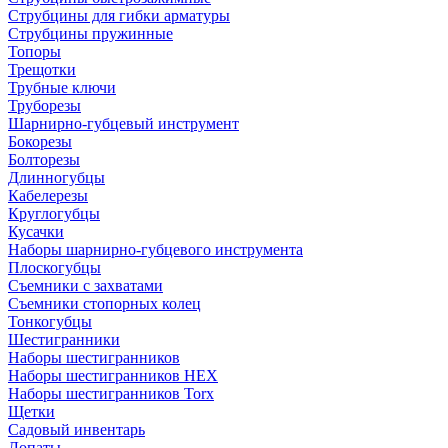
Струбцины для гибки арматуры
Струбцины пружинные
Топоры
Трещотки
Трубные ключи
Труборезы
Шарнирно-губцевый инструмент
Бокорезы
Болторезы
Длинногубцы
Кабелерезы
Круглогубцы
Кусачки
Наборы шарнирно-губцевого инструмента
Плоскогубцы
Съемники с захватами
Съемники стопорных колец
Тонкогубцы
Шестигранники
Наборы шестигранников
Наборы шестигранников HEX
Наборы шестигранников Torx
Щетки
Садовый инвентарь
Лопаты