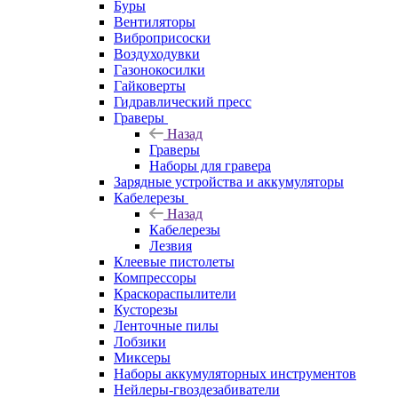
Буры
Вентиляторы
Виброприсоски
Воздуходувки
Газонокосилки
Гайковерты
Гидравлический пресс
Граверы
Назад
Граверы
Наборы для гравера
Зарядные устройства и аккумуляторы
Кабелерезы
Назад
Кабелерезы
Лезвия
Клеевые пистолеты
Компрессоры
Краскораспылители
Кусторезы
Ленточные пилы
Лобзики
Миксеры
Наборы аккумуляторных инструментов
Нейлеры-гвоздезабиватели