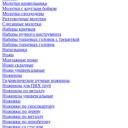
Молотки кровельщика
Молотки с круглым бойком
Молотки-гвоздодеры
Рихтовочные молотки
Слесарные молотки
Наборы крючков
Наборы ручного инструмента
Наборы торцевых головок с трещеткой
Наборы торцевых головок
Напильники
Ножи
Монтажные ножи
Ножи складные
Ножи универсальные
Ножницы
Гидравлические ручные ножницы
Ножницы для ПВХ труб
Ножницы по металлу
Ножницы универсальные
Ножовки
Ножовки по гипсокартону
Ножовки по дереву
Ножовки по металлу
Ножовки по пенобетону
Ножовки со стуслом