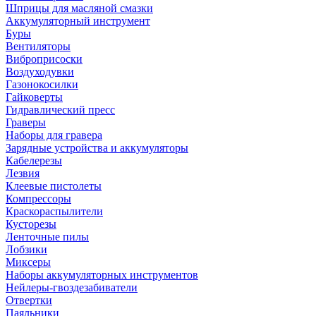
Шприцы для масляной смазки
Аккумуляторный инструмент
Буры
Вентиляторы
Виброприсоски
Воздуходувки
Газонокосилки
Гайковерты
Гидравлический пресс
Граверы
Наборы для гравера
Зарядные устройства и аккумуляторы
Кабелерезы
Лезвия
Клеевые пистолеты
Компрессоры
Краскораспылители
Кусторезы
Ленточные пилы
Лобзики
Миксеры
Наборы аккумуляторных инструментов
Нейлеры-гвоздезабиватели
Отвертки
Паяльники