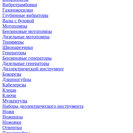
Вибротрамбовки
Газонокосилки
Глубинные вибраторы
Валы с буловой
Мотопомпы
Бензиновые мотопомпы
Дизельные мотопомпы
Триммеры
Швонарезчики
Генераторы
Бензиновые генераторы
Дизельные генераторы
Диэлектрический инструмент
Бокорезы
Длинногубцы
Кабелерезы
Клещи
Ключи
Мультитулы
Наборы диэлектрического инструмента
Ножи
Ножницы
Ножовки
Отвертки
Плоскогубцы