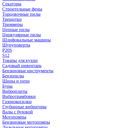
Секаторы
Строительные фены
Торцовочные пилы
Трещотки
Триммеры
Цепные пилы
Циркулярные пилы
Шлифовальные машины
Шуруповерты
P20S
S12
Товары для кухни
Садовый инвентарь
Бензиновые инструменты
Бензопилы
Шины и цепи
Буры
Виброплиты
Вибротрамбовки
Газонокосилки
Глубинные вибраторы
Валы с буловой
Мотопомпы
Бензиновые мотопомпы
Дизельные мотопомпы