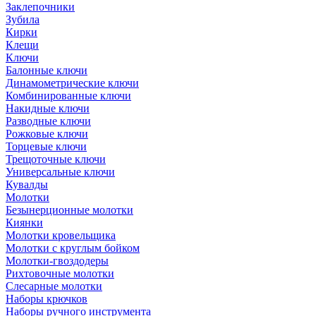
Заклепочники
Зубила
Кирки
Клещи
Ключи
Балонные ключи
Динамометрические ключи
Комбинированные ключи
Накидные ключи
Разводные ключи
Рожковые ключи
Торцевые ключи
Трещоточные ключи
Универсальные ключи
Кувалды
Молотки
Безынерционные молотки
Киянки
Молотки кровельщика
Молотки с круглым бойком
Молотки-гвоздодеры
Рихтовочные молотки
Слесарные молотки
Наборы крючков
Наборы ручного инструмента