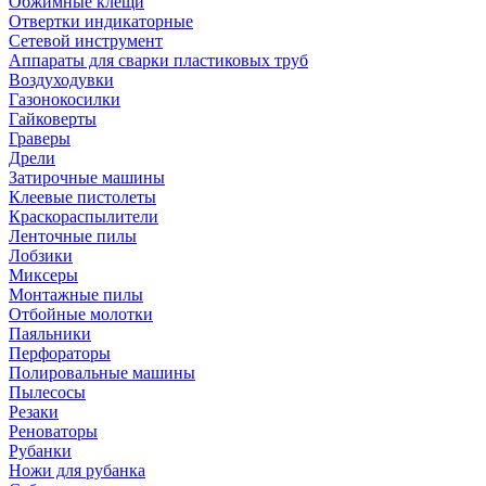
Обжимные клещи
Отвертки индикаторные
Сетевой инструмент
Аппараты для сварки пластиковых труб
Воздуходувки
Газонокосилки
Гайковерты
Граверы
Дрели
Затирочные машины
Клеевые пистолеты
Краскораспылители
Ленточные пилы
Лобзики
Миксеры
Монтажные пилы
Отбойные молотки
Паяльники
Перфораторы
Полировальные машины
Пылесосы
Резаки
Реноваторы
Рубанки
Ножи для рубанка