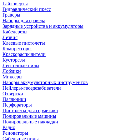
Гайковерты
Гидравлический пресс
Граверы
Наборы для гравера
Зарядные устройства и аккумуляторы
Кабелерезы
Лезвия
Клеевые пистолеты
Компрессоры
Краскораспылители
Кусторезы
Ленточные пилы
Лобзики
Миксеры
Наборы аккумуляторных инструментов
Нейлеры-гвоздезабиватели
Отвертки
Паяльники
Перфораторы
Пистолеты для герметика
Полировальные машины
Полировальные накладки
Радио
Реноваторы
Сабельные пилы