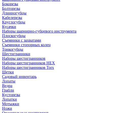
Бокорезы
Болторезы
Длинногубцы
Кабелерезы
Круглогубцы
Кусачки
Наборы шарнирно-губцевого инструмента
Плоскогубцы
Съемники с захватами
Съемники стопорных колец
Тонкогубцы
Шестигранники
Наборы шестигранников
Наборы шестигранников HEX
Наборы шестигранников Torx
Щетки
Садовый инвентарь
Лопаты
Ведра
Грабли
Кусторезы
Лопатки
Мотыжки
Ножи
Орасительные инструмент