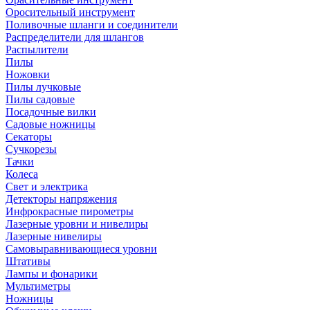
Оросительный инструмент
Поливочные шланги и соединители
Распределители для шлангов
Распылители
Пилы
Ножовки
Пилы лучковые
Пилы садовые
Посадочные вилки
Садовые ножницы
Секаторы
Сучкорезы
Тачки
Колеса
Свет и электрика
Детекторы напряжения
Инфрокрасные пирометры
Лазерные уровни и нивелиры
Лазерные нивелиры
Самовыравнивающиеся уровни
Штативы
Лампы и фонарики
Мультиметры
Ножницы