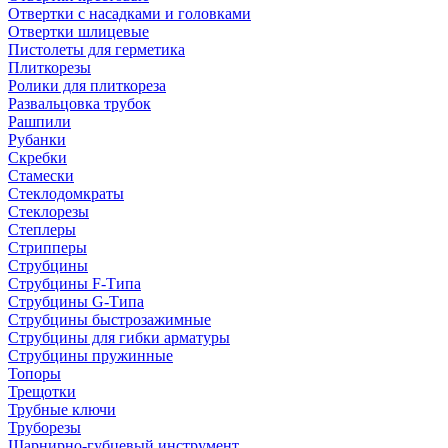
Отвертки с насадками и головками
Отвертки шлицевые
Пистолеты для герметика
Плиткорезы
Ролики для плиткореза
Развальцовка трубок
Рашпили
Рубанки
Скребки
Стамески
Стеклодомкраты
Стеклорезы
Степлеры
Стрипперы
Струбцины
Струбцины F-Типа
Струбцины G-Типа
Струбцины быстрозажимные
Струбцины для гибки арматуры
Струбцины пружинные
Топоры
Трещотки
Трубные ключи
Труборезы
Шарнирно-губцевый инструмент