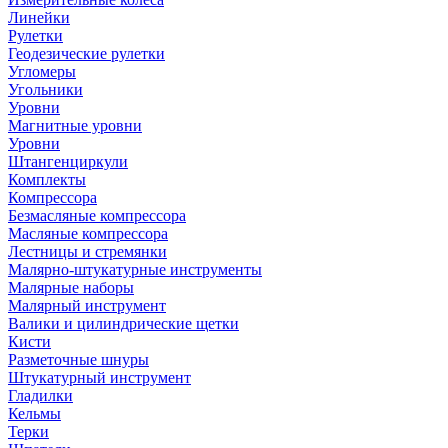
Линейки
Рулетки
Геодезические рулетки
Угломеры
Угольники
Уровни
Магнитные уровни
Уровни
Штангенциркули
Комплекты
Компрессора
Безмасляные компрессора
Масляные компрессора
Лестницы и стремянки
Малярно-штукатурные инструменты
Малярные наборы
Малярный инструмент
Валики и цилиндрические щетки
Кисти
Разметочные шнуры
Штукатурный инструмент
Гладилки
Кельмы
Терки