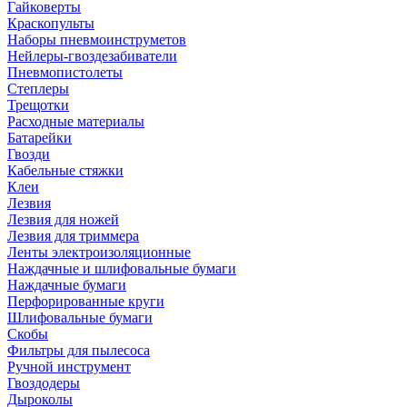
Гайковерты
Краскопульты
Наборы пневмоинструметов
Нейлеры-гвоздезабиватели
Пневмопистолеты
Степлеры
Трещотки
Расходные материалы
Батарейки
Гвозди
Кабельные стяжки
Клеи
Лезвия
Лезвия для ножей
Лезвия для триммера
Ленты электроизоляционные
Наждачные и шлифовальные бумаги
Наждачные бумаги
Перфорированные круги
Шлифовальные бумаги
Скобы
Фильтры для пылесоса
Ручной инструмент
Гвоздодеры
Дыроколы