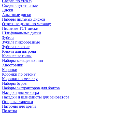
Сверла по стеклу
Сверла ступенчатые
Диски
Алмазные диски
Наборы пильных дисков
Отрезные диски по металлу
Пильные TCT диски
Шлифовальные диски
Зубила
Зубила пикообразные
Зубила плоские
Ключи для патрона
Кольцевые пилы
Наборы кольцевых пил
Хвостовики
Коронки
Коронки по бетону
Коронки по металлу
Наборы буров
Наборы экстракторов для болтов
Насадки для миксера
Насадки и шлифлисты для реноватора
Опорные тарелки
Патроны для дрели
Полотна