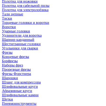
Полотна для ножовки
Полотна для сабельной пилы
Полотна для электролобзика
Тали цепные
Тиски
Торцевые головки и воротки
Воротки
Ударные головки
Удлинители для воротка
Шарнир карданный
Шестигранные головки
Угольники для сварки
Фрезы
Концевые фрезы
Борфрезы
Наборы фрез
Прорезные фрезы
Фрезы Форстнера
Шарошки
Шланг для компрессора
Шлифовальные круги
Абразивные круги
Шлифовальные камни
Щетки
Пневмоинструменты