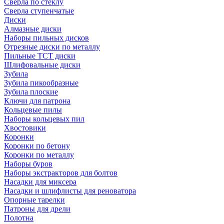
Сверла по стеклу
Сверла ступенчатые
Диски
Алмазные диски
Наборы пильных дисков
Отрезные диски по металлу
Пильные TCT диски
Шлифовальные диски
Зубила
Зубила пикообразные
Зубила плоские
Ключи для патрона
Кольцевые пилы
Наборы кольцевых пил
Хвостовики
Коронки
Коронки по бетону
Коронки по металлу
Наборы буров
Наборы экстракторов для болтов
Насадки для миксера
Насадки и шлифлисты для реноватора
Опорные тарелки
Патроны для дрели
Полотна