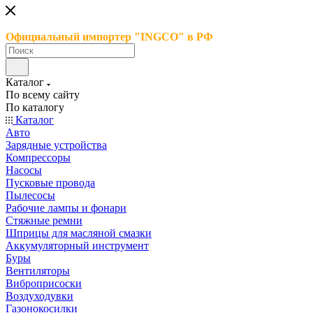
Официальный импортер "INGCO" в РФ
Каталог
По всему сайту
По каталогу
Каталог
Авто
Зарядные устройства
Компрессоры
Насосы
Пусковые провода
Пылесосы
Рабочие лампы и фонари
Стяжные ремни
Шприцы для масляной смазки
Аккумуляторный инструмент
Буры
Вентиляторы
Виброприсоски
Воздуходувки
Газонокосилки