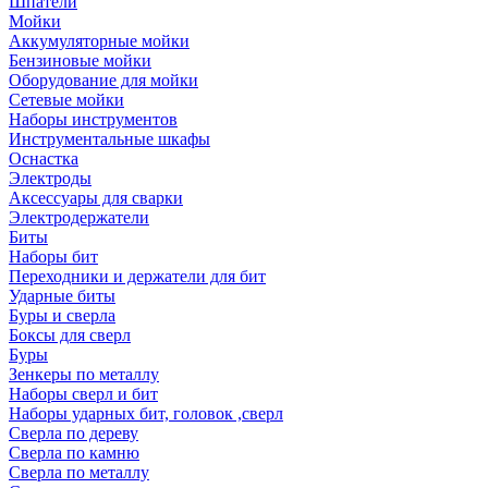
Шпатели
Мойки
Аккумуляторные мойки
Бензиновые мойки
Оборудование для мойки
Сетевые мойки
Наборы инструментов
Инструментальные шкафы
Оснастка
Электроды
Аксессуары для сварки
Электродержатели
Биты
Наборы бит
Переходники и держатели для бит
Ударные биты
Буры и сверла
Боксы для сверл
Буры
Зенкеры по металлу
Наборы сверл и бит
Наборы ударных бит, головок ,сверл
Сверла по дереву
Сверла по камню
Сверла по металлу