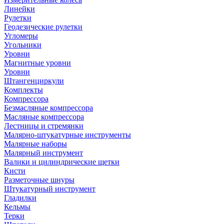
Линейки
Рулетки
Геодезические рулетки
Угломеры
Угольники
Уровни
Магнитные уровни
Уровни
Штангенциркули
Комплекты
Компрессора
Безмасляные компрессора
Масляные компрессора
Лестницы и стремянки
Малярно-штукатурные инструменты
Малярные наборы
Малярный инструмент
Валики и цилиндрические щетки
Кисти
Разметочные шнуры
Штукатурный инструмент
Гладилки
Кельмы
Терки