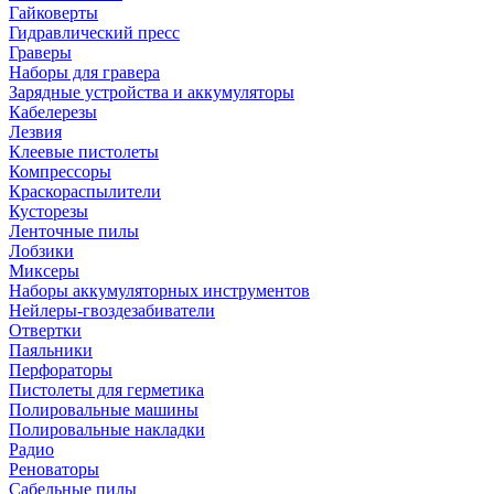
Гайковерты
Гидравлический пресс
Граверы
Наборы для гравера
Зарядные устройства и аккумуляторы
Кабелерезы
Лезвия
Клеевые пистолеты
Компрессоры
Краскораспылители
Кусторезы
Ленточные пилы
Лобзики
Миксеры
Наборы аккумуляторных инструментов
Нейлеры-гвоздезабиватели
Отвертки
Паяльники
Перфораторы
Пистолеты для герметика
Полировальные машины
Полировальные накладки
Радио
Реноваторы
Сабельные пилы