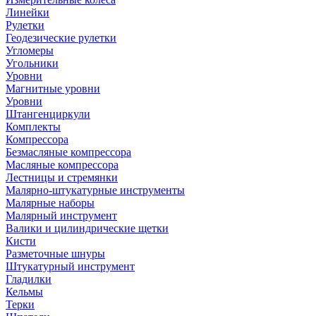
Линейки
Рулетки
Геодезические рулетки
Угломеры
Угольники
Уровни
Магнитные уровни
Уровни
Штангенциркули
Комплекты
Компрессора
Безмасляные компрессора
Масляные компрессора
Лестницы и стремянки
Малярно-штукатурные инструменты
Малярные наборы
Малярный инструмент
Валики и цилиндрические щетки
Кисти
Разметочные шнуры
Штукатурный инструмент
Гладилки
Кельмы
Терки