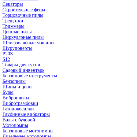
Секаторы
Строительные фены
Торцовочные пилы
Трещотки
Триммеры
Цепные пилы
Циркулярные пилы
Шлифовальные машины
Шуруповерты
P20S
S12
Товары для кухни
Садовый инвентарь
Бензиновые инструменты
Бензопилы
Шины и цепи
Буры
Виброплиты
Вибротрамбовки
Газонокосилки
Глубинные вибраторы
Валы с буловой
Мотопомпы
Бензиновые мотопомпы
Дизельные мотопомпы