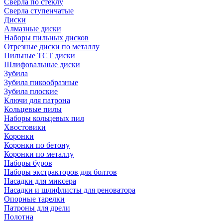
Сверла по стеклу
Сверла ступенчатые
Диски
Алмазные диски
Наборы пильных дисков
Отрезные диски по металлу
Пильные TCT диски
Шлифовальные диски
Зубила
Зубила пикообразные
Зубила плоские
Ключи для патрона
Кольцевые пилы
Наборы кольцевых пил
Хвостовики
Коронки
Коронки по бетону
Коронки по металлу
Наборы буров
Наборы экстракторов для болтов
Насадки для миксера
Насадки и шлифлисты для реноватора
Опорные тарелки
Патроны для дрели
Полотна