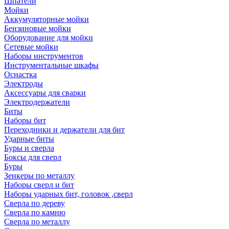
Шпатели
Мойки
Аккумуляторные мойки
Бензиновые мойки
Оборудование для мойки
Сетевые мойки
Наборы инструментов
Инструментальные шкафы
Оснастка
Электроды
Аксессуары для сварки
Электродержатели
Биты
Наборы бит
Переходники и держатели для бит
Ударные биты
Буры и сверла
Боксы для сверл
Буры
Зенкеры по металлу
Наборы сверл и бит
Наборы ударных бит, головок ,сверл
Сверла по дереву
Сверла по камню
Сверла по металлу