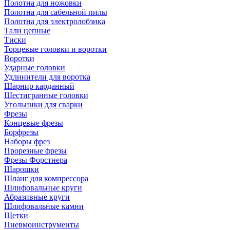
Полотна для ножовки
Полотна для сабельной пилы
Полотна для электролобзика
Тали цепные
Тиски
Торцевые головки и воротки
Воротки
Ударные головки
Удлинители для воротка
Шарнир карданный
Шестигранные головки
Угольники для сварки
Фрезы
Концевые фрезы
Борфрезы
Наборы фрез
Прорезные фрезы
Фрезы Форстнера
Шарошки
Шланг для компрессора
Шлифовальные круги
Абразивные круги
Шлифовальные камни
Щетки
Пневмоинструменты