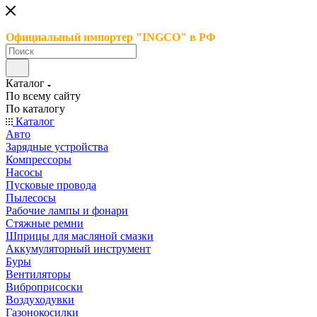
Официальный импортер "INGCO" в РФ
Каталог
По всему сайту
По каталогу
Каталог
Авто
Зарядные устройства
Компрессоры
Насосы
Пусковые провода
Пылесосы
Рабочие лампы и фонари
Стяжные ремни
Шприцы для масляной смазки
Аккумуляторный инструмент
Буры
Вентиляторы
Виброприсоски
Воздуходувки
Газонокосилки