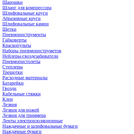
Шарошки
Шланг для компрессора
Шлифовальные круги
Абразивные круги
Шлифовальные камни
Щетки
Пневмоинструменты
Гайковерты
Краскопульты
Наборы пневмоинструметов
Нейлеры-гвоздезабиватели
Пневмопистолеты
Степлеры
Трещотки
Расходные материалы
Батарейки
Гвозди
Кабельные стяжки
Клеи
Лезвия
Лезвия для ножей
Лезвия для триммера
Ленты электроизоляционные
Наждачные и шлифовальные бумаги
Наждачные бумаги