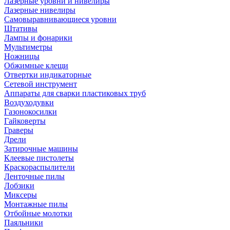
Лазерные уровни и нивелиры
Лазерные нивелиры
Самовыравнивающиеся уровни
Штативы
Лампы и фонарики
Мультиметры
Ножницы
Обжимные клещи
Отвертки индикаторные
Сетевой инструмент
Аппараты для сварки пластиковых труб
Воздуходувки
Газонокосилки
Гайковерты
Граверы
Дрели
Затирочные машины
Клеевые пистолеты
Краскораспылители
Ленточные пилы
Лобзики
Миксеры
Монтажные пилы
Отбойные молотки
Паяльники