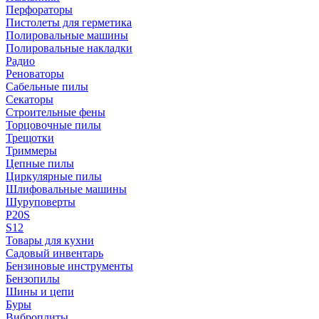
Перфораторы
Пистолеты для герметика
Полировальные машины
Полировальные накладки
Радио
Реноваторы
Сабельные пилы
Секаторы
Строительные фены
Торцовочные пилы
Трещотки
Триммеры
Цепные пилы
Циркулярные пилы
Шлифовальные машины
Шуруповерты
P20S
S12
Товары для кухни
Садовый инвентарь
Бензиновые инструменты
Бензопилы
Шины и цепи
Буры
Виброплиты