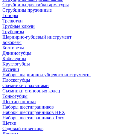
Струбцины для гибки арматуры
Струбцины пружинные
Топоры
Трещотки
Трубные ключи
Труборезы
Шарнирно-губцевый инструмент
Бокорезы
Болторезы
Длинногубцы
Кабелерезы
Круглогубцы
Кусачки
Наборы шарнирно-губцевого инструмента
Плоскогубцы
Съемники с захватами
Съемники стопорных колец
Тонкогубцы
Шестигранники
Наборы шестигранников
Наборы шестигранников HEX
Наборы шестигранников Torx
Щетки
Садовый инвентарь
Лопаты