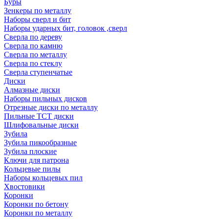
Буры
Зенкеры по металлу
Наборы сверл и бит
Наборы ударных бит, головок ,сверл
Сверла по дереву
Сверла по камню
Сверла по металлу
Сверла по стеклу
Сверла ступенчатые
Диски
Алмазные диски
Наборы пильных дисков
Отрезные диски по металлу
Пильные TCT диски
Шлифовальные диски
Зубила
Зубила пикообразные
Зубила плоские
Ключи для патрона
Кольцевые пилы
Наборы кольцевых пил
Хвостовики
Коронки
Коронки по бетону
Коронки по металлу