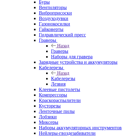
Буры
Вентиляторы
Виброприсоски
Воздуходувки
Газонокосилки
Гайковерты
Гидравлический пресс
Граверы
Назад
Граверы
Наборы для гравера
Зарядные устройства и аккумуляторы
Кабелерезы
Назад
Кабелерезы
Лезвия
Клеевые пистолеты
Компрессоры
Краскораспылители
Кусторезы
Ленточные пилы
Лобзики
Миксеры
Наборы аккумуляторных инструментов
Нейлеры-гвоздезабиватели