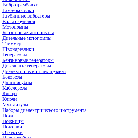
Вибротрамбовки
Газонокосилки
Глубинные вибраторы
Валы с буловой
Мотопомпы
Бензиновые мотопомпы
Дизельные мотопомпы
Триммеры
Швонарезчики
Генераторы
Бензиновые генераторы
Дизельные генераторы
Диэлектрический инструмент
Бокорезы
Длинногубцы
Кабелерезы
Клещи
Ключи
Мультитулы
Наборы диэлектрического инструмента
Ножи
Ножницы
Ножовки
Отвертки
Плоскогубцы