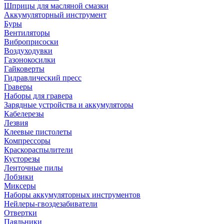
Шприцы для масляной смазки
Аккумуляторный инструмент
Буры
Вентиляторы
Виброприсоски
Воздуходувки
Газонокосилки
Гайковерты
Гидравлический пресс
Граверы
Наборы для гравера
Зарядные устройства и аккумуляторы
Кабелерезы
Лезвия
Клеевые пистолеты
Компрессоры
Краскораспылители
Кусторезы
Ленточные пилы
Лобзики
Миксеры
Наборы аккумуляторных инструментов
Нейлеры-гвоздезабиватели
Отвертки
Паяльники