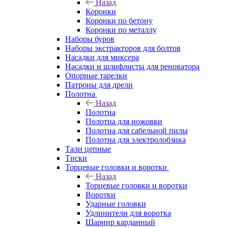
Назад
Коронки
Коронки по бетону
Коронки по металлу
Наборы буров
Наборы экстракторов для болтов
Насадки для миксера
Насадки и шлифлисты для реноватора
Опорные тарелки
Патроны для дрели
Полотна
Назад
Полотна
Полотна для ножовки
Полотна для сабельной пилы
Полотна для электролобзика
Тали цепные
Тиски
Торцевые головки и воротки
Назад
Торцевые головки и воротки
Воротки
Ударные головки
Удлинители для воротка
Шарнир карданный