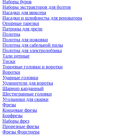
Наборы буров
Наборы экстракторов для болтов
Насадки для миксера
Насадки и шлифлисты для реноватора
Опорные тарелки
Патроны для дрели
Полотна
Полотна для ножовки
Полотна для сабельной пилы
Полотна для электролобзика
Тали цепные
Тиски
Торцевые головки и воротки
Воротки
Ударные головки
Удлинители для воротка
Шарнир карданный
Шестигранные головки
Угольники для сварки
Фрезы
Концевые фрезы
Борфрезы
Наборы фрез
Прорезные фрезы
Фрезы Форстнера