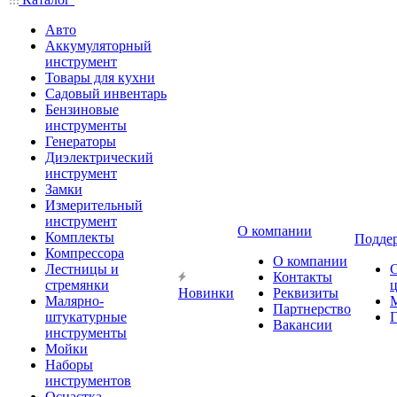
Авто
Аккумуляторный
инструмент
Товары для кухни
Садовый инвентарь
Бензиновые
инструменты
Генераторы
Диэлектрический
инструмент
Замки
Измерительный
инструмент
О компании
Комплекты
Подде
Компрессора
О компании
Лестницы и
Контакты
стремянки
Новинки
Реквизиты
Малярно-
Партнерство
штукатурные
Г
Вакансии
инструменты
Мойки
Наборы
инструментов
Оснастка