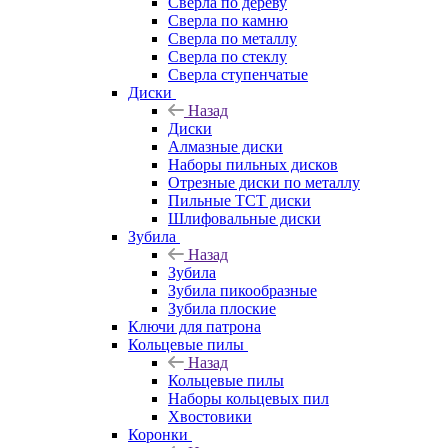
Сверла по дереву
Сверла по камню
Сверла по металлу
Сверла по стеклу
Сверла ступенчатые
Диски
Назад
Диски
Алмазные диски
Наборы пильных дисков
Отрезные диски по металлу
Пильные TCT диски
Шлифовальные диски
Зубила
Назад
Зубила
Зубила пикообразные
Зубила плоские
Ключи для патрона
Кольцевые пилы
Назад
Кольцевые пилы
Наборы кольцевых пил
Хвостовики
Коронки