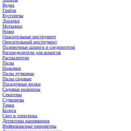
Ведра
Грабли
Кусторезы
Лопатки
Мотыжки
Ножи
Орасительные инструмент
Оросительный инструмент
Поливочные шланги и соединители
Распределители для шлангов
Распылители
Пилы
Ножовки
Пилы лучковые
Пилы садовые
Посадочные вилки
Садовые ножницы
Секаторы
Сучкорезы
Тачки
Колеса
Свет и электрика
Детекторы напряжения
Инфрокрасные пирометры