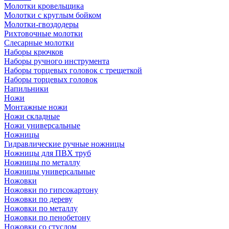
Молотки кровельщика
Молотки с круглым бойком
Молотки-гвоздодеры
Рихтовочные молотки
Слесарные молотки
Наборы крючков
Наборы ручного инструмента
Наборы торцевых головок с трещеткой
Наборы торцевых головок
Напильники
Ножи
Монтажные ножи
Ножи складные
Ножи универсальные
Ножницы
Гидравлические ручные ножницы
Ножницы для ПВХ труб
Ножницы по металлу
Ножницы универсальные
Ножовки
Ножовки по гипсокартону
Ножовки по дереву
Ножовки по металлу
Ножовки по пенобетону
Ножовки со стуслом