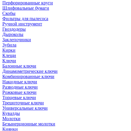
Перфорированные круги
Шлифовальные бумаги
Скобы
Фильтры для пылесоса
Ручной инструмент
Гвоздодеры
Дыроколы
Заклепочники
Зубила
Кирки
Клещи
Ключи
Балонные ключи
Динамометрические ключи
Комбинированные ключи
Накидные ключи
Разводные ключи
Рожковые ключи
Торцевые ключи
Трещоточные ключи
Универсальные ключи
Кувалды
Молотки
Безынерционные молотки
Киянки