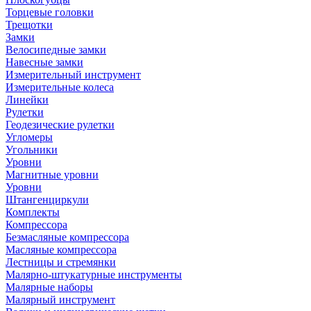
Торцевые головки
Трещотки
Замки
Велосипедные замки
Навесные замки
Измерительный инструмент
Измерительные колеса
Линейки
Рулетки
Геодезические рулетки
Угломеры
Угольники
Уровни
Магнитные уровни
Уровни
Штангенциркули
Комплекты
Компрессора
Безмасляные компрессора
Масляные компрессора
Лестницы и стремянки
Малярно-штукатурные инструменты
Малярные наборы
Малярный инструмент