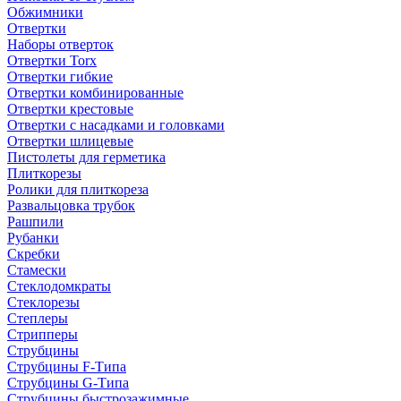
Обжимники
Отвертки
Наборы отверток
Отвертки Torx
Отвертки гибкие
Отвертки комбинированные
Отвертки крестовые
Отвертки с насадками и головками
Отвертки шлицевые
Пистолеты для герметика
Плиткорезы
Ролики для плиткореза
Развальцовка трубок
Рашпили
Рубанки
Скребки
Стамески
Стеклодомкраты
Стеклорезы
Степлеры
Стрипперы
Струбцины
Струбцины F-Типа
Струбцины G-Типа
Струбцины быстрозажимные