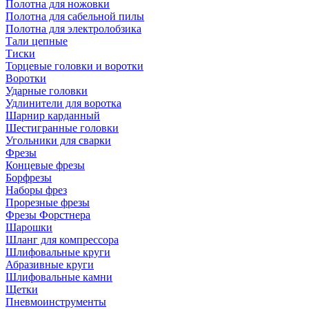
Полотна для ножовки
Полотна для сабельной пилы
Полотна для электролобзика
Тали цепные
Тиски
Торцевые головки и воротки
Воротки
Ударные головки
Удлинители для воротка
Шарнир карданный
Шестигранные головки
Угольники для сварки
Фрезы
Концевые фрезы
Борфрезы
Наборы фрез
Прорезные фрезы
Фрезы Форстнера
Шарошки
Шланг для компрессора
Шлифовальные круги
Абразивные круги
Шлифовальные камни
Щетки
Пневмоинструменты