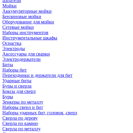
Шпатели
Мойки
Аккумуляторные мойки
Бензиновые мойки
Оборудование для мойки
Сетевые мойки
Наборы инструментов
Инструментальные шкафы
Оснастка
Электроды
Аксессуары для сварки
Электродержатели
Биты
Наборы бит
Переходники и держатели для бит
Ударные биты
Буры и сверла
Боксы для сверл
Буры
Зенкеры по металлу
Наборы сверл и бит
Наборы ударных бит, головок ,сверл
Сверла по дереву
Сверла по камню
Сверла по металлу