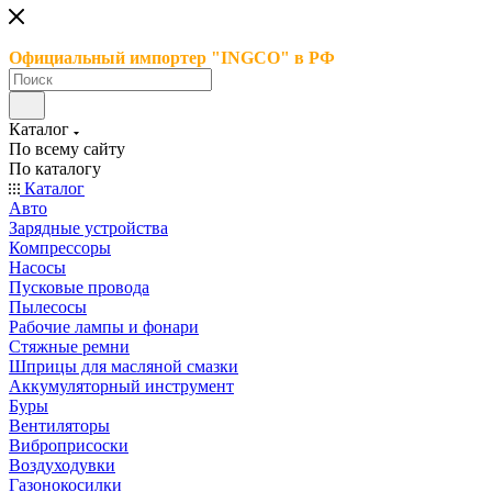
Официальный импортер "INGCO" в РФ
Каталог
По всему сайту
По каталогу
Каталог
Авто
Зарядные устройства
Компрессоры
Насосы
Пусковые провода
Пылесосы
Рабочие лампы и фонари
Стяжные ремни
Шприцы для масляной смазки
Аккумуляторный инструмент
Буры
Вентиляторы
Виброприсоски
Воздуходувки
Газонокосилки