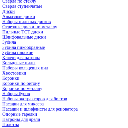
Сверла по стеклу
Сверла ступенчатые
Диски
Алмазные диски
Наборы пильных дисков
Отрезные диски по металлу
Пильные TCT диски
Шлифовальные диски
Зубила
Зубила пикообразные
Зубила плоские
Ключи для патрона
Кольцевые пилы
Наборы кольцевых пил
Хвостовики
Коронки
Коронки по бетону
Коронки по металлу
Наборы буров
Наборы экстракторов для болтов
Насадки для миксера
Насадки и шлифлисты для реноватора
Опорные тарелки
Патроны для дрели
Полотна