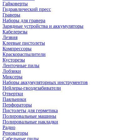
Гайковерты
Гидравлический пресс
Граверы
Наборы для гравера
Зарядные устройства и аккумуляторы
Кабелерезы
Лезвия
Клеевые пистолеты
Компрессоры
Краскораспылители
Кусторезы
Ленточные пилы
Лобзики
Миксеры
Наборы аккумуляторных инструментов
Нейлеры-гвоздезабиватели
Отвертки
Паяльники
Перфораторы
Пистолеты для герметика
Полировальные машины
Полировальные накладки
Радио
Реноваторы
Сабельные пилы