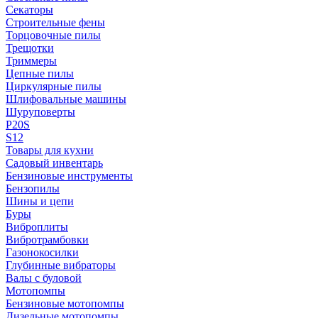
Секаторы
Строительные фены
Торцовочные пилы
Трещотки
Триммеры
Цепные пилы
Циркулярные пилы
Шлифовальные машины
Шуруповерты
P20S
S12
Товары для кухни
Садовый инвентарь
Бензиновые инструменты
Бензопилы
Шины и цепи
Буры
Виброплиты
Вибротрамбовки
Газонокосилки
Глубинные вибраторы
Валы с буловой
Мотопомпы
Бензиновые мотопомпы
Дизельные мотопомпы