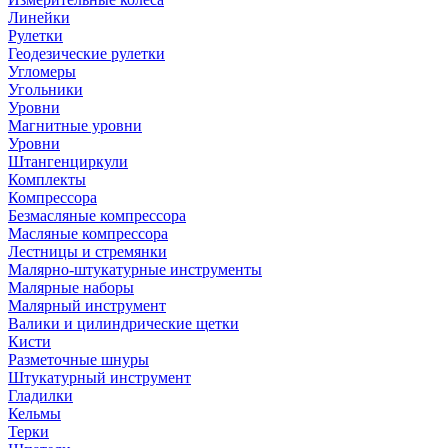
Линейки
Рулетки
Геодезические рулетки
Угломеры
Угольники
Уровни
Магнитные уровни
Уровни
Штангенциркули
Комплекты
Компрессора
Безмасляные компрессора
Масляные компрессора
Лестницы и стремянки
Малярно-штукатурные инструменты
Малярные наборы
Малярный инструмент
Валики и цилиндрические щетки
Кисти
Разметочные шнуры
Штукатурный инструмент
Гладилки
Кельмы
Терки