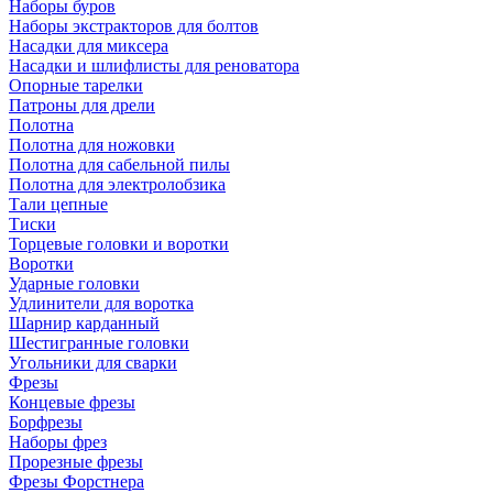
Наборы буров
Наборы экстракторов для болтов
Насадки для миксера
Насадки и шлифлисты для реноватора
Опорные тарелки
Патроны для дрели
Полотна
Полотна для ножовки
Полотна для сабельной пилы
Полотна для электролобзика
Тали цепные
Тиски
Торцевые головки и воротки
Воротки
Ударные головки
Удлинители для воротка
Шарнир карданный
Шестигранные головки
Угольники для сварки
Фрезы
Концевые фрезы
Борфрезы
Наборы фрез
Прорезные фрезы
Фрезы Форстнера