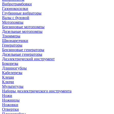
Вибротрамбовки
Газонокосилки
Глубинные вибраторы
Валы с буловой
Мотопомпы
Бензиновые мотопомпы
Дизельные мотопомпы
Триммеры
Швонарезчики
Генераторы
Бензиновые генераторы
Дизельные генераторы
Диэлектрический инструмент
Бокорезы
Длинногубцы
Кабелерезы
Клещи
Ключи
Мультитулы
Наборы диэлектрического инструмента
Ножи
Ножницы
Ножовки
Отвертки
Плоскогубцы