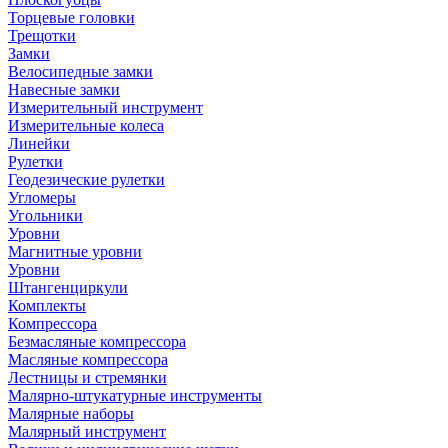
Торцевые головки
Трещотки
Замки
Велосипедные замки
Навесные замки
Измерительный инструмент
Измерительные колеса
Линейки
Рулетки
Геодезические рулетки
Угломеры
Угольники
Уровни
Магнитные уровни
Уровни
Штангенциркули
Комплекты
Компрессора
Безмасляные компрессора
Масляные компрессора
Лестницы и стремянки
Малярно-штукатурные инструменты
Малярные наборы
Малярный инструмент