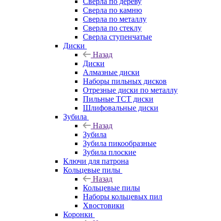
Сверла по дереву
Сверла по камню
Сверла по металлу
Сверла по стеклу
Сверла ступенчатые
Диски
Назад
Диски
Алмазные диски
Наборы пильных дисков
Отрезные диски по металлу
Пильные TCT диски
Шлифовальные диски
Зубила
Назад
Зубила
Зубила пикообразные
Зубила плоские
Ключи для патрона
Кольцевые пилы
Назад
Кольцевые пилы
Наборы кольцевых пил
Хвостовики
Коронки