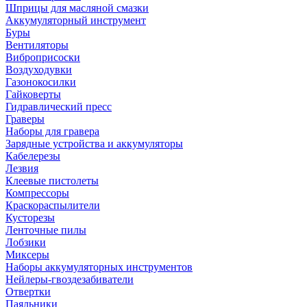
Шприцы для масляной смазки
Аккумуляторный инструмент
Буры
Вентиляторы
Виброприсоски
Воздуходувки
Газонокосилки
Гайковерты
Гидравлический пресс
Граверы
Наборы для гравера
Зарядные устройства и аккумуляторы
Кабелерезы
Лезвия
Клеевые пистолеты
Компрессоры
Краскораспылители
Кусторезы
Ленточные пилы
Лобзики
Миксеры
Наборы аккумуляторных инструментов
Нейлеры-гвоздезабиватели
Отвертки
Паяльники