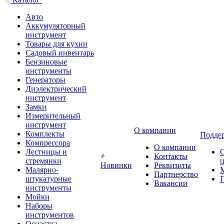
Авто
Аккумуляторный
инструмент
Товары для кухни
Садовый инвентарь
Бензиновые
инструменты
Генераторы
Диэлектрический
инструмент
Замки
Измерительный
инструмент
О компании
Комплекты
Подде
Компрессора
О компании
Лестницы и
Контакты
стремянки
Новинки
Реквизиты
Малярно-
Партнерство
штукатурные
Г
Вакансии
инструменты
Мойки
Наборы
инструментов
Оснастка