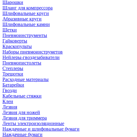
Шарошки
Шланг для компрессора
Шлифовальные круги
Абразивные круги
Шлифовальные камни
Щетки
Пневмоинструменты
Гайковерты
Краскопульты
Наборы пневмоинструметов
Нейлеры-гвоздезабиватели
Пневмопистолеты
Степлеры
Трещотки
Расходные материалы
Батарейки
Гвозди
Кабельные стяжки
Клеи
Лезвия
Лезвия для ножей
Лезвия для триммера
Ленты электроизоляционные
Наждачные и шлифовальные бумаги
Наждачные бумаги