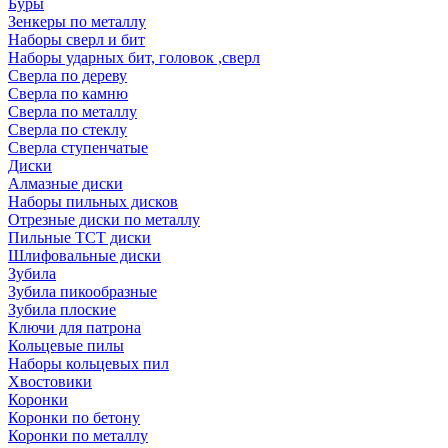
Буры
Зенкеры по металлу
Наборы сверл и бит
Наборы ударных бит, головок ,сверл
Сверла по дереву
Сверла по камню
Сверла по металлу
Сверла по стеклу
Сверла ступенчатые
Диски
Алмазные диски
Наборы пильных дисков
Отрезные диски по металлу
Пильные TCT диски
Шлифовальные диски
Зубила
Зубила пикообразные
Зубила плоские
Ключи для патрона
Кольцевые пилы
Наборы кольцевых пил
Хвостовики
Коронки
Коронки по бетону
Коронки по металлу