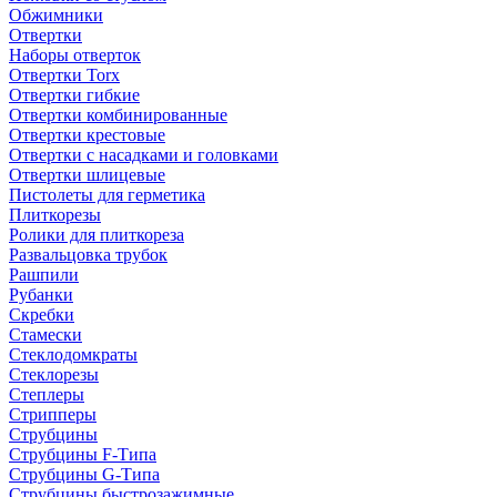
Обжимники
Отвертки
Наборы отверток
Отвертки Torx
Отвертки гибкие
Отвертки комбинированные
Отвертки крестовые
Отвертки с насадками и головками
Отвертки шлицевые
Пистолеты для герметика
Плиткорезы
Ролики для плиткореза
Развальцовка трубок
Рашпили
Рубанки
Скребки
Стамески
Стеклодомкраты
Стеклорезы
Степлеры
Стрипперы
Струбцины
Струбцины F-Типа
Струбцины G-Типа
Струбцины быстрозажимные