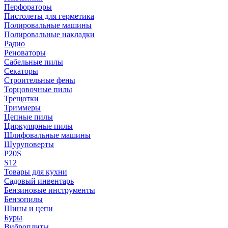
Перфораторы
Пистолеты для герметика
Полировальные машины
Полировальные накладки
Радио
Реноваторы
Сабельные пилы
Секаторы
Строительные фены
Торцовочные пилы
Трещотки
Триммеры
Цепные пилы
Циркулярные пилы
Шлифовальные машины
Шуруповерты
P20S
S12
Товары для кухни
Садовый инвентарь
Бензиновые инструменты
Бензопилы
Шины и цепи
Буры
Виброплиты