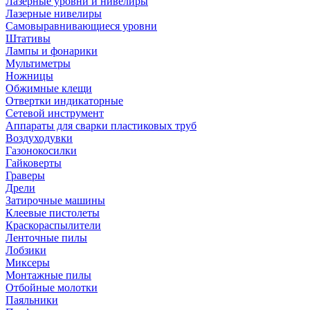
Лазерные уровни и нивелиры
Лазерные нивелиры
Самовыравнивающиеся уровни
Штативы
Лампы и фонарики
Мультиметры
Ножницы
Обжимные клещи
Отвертки индикаторные
Сетевой инструмент
Аппараты для сварки пластиковых труб
Воздуходувки
Газонокосилки
Гайковерты
Граверы
Дрели
Затирочные машины
Клеевые пистолеты
Краскораспылители
Ленточные пилы
Лобзики
Миксеры
Монтажные пилы
Отбойные молотки
Паяльники