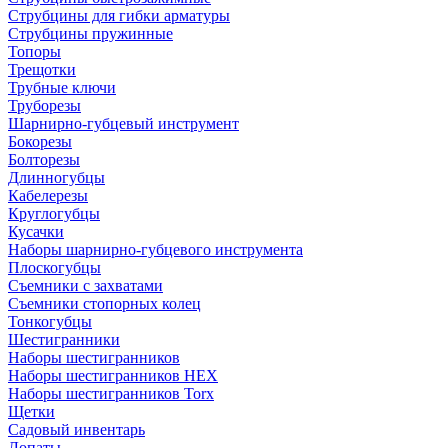
Струбцины для гибки арматуры
Струбцины пружинные
Топоры
Трещотки
Трубные ключи
Труборезы
Шарнирно-губцевый инструмент
Бокорезы
Болторезы
Длинногубцы
Кабелерезы
Круглогубцы
Кусачки
Наборы шарнирно-губцевого инструмента
Плоскогубцы
Съемники с захватами
Съемники стопорных колец
Тонкогубцы
Шестигранники
Наборы шестигранников
Наборы шестигранников HEX
Наборы шестигранников Torx
Щетки
Садовый инвентарь
Лопаты