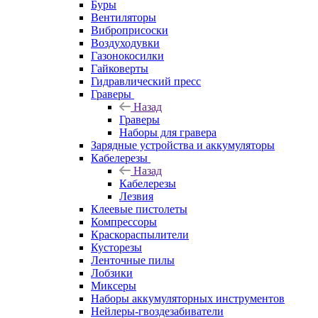
Буры
Вентиляторы
Виброприсоски
Воздуходувки
Газонокосилки
Гайковерты
Гидравлический пресс
Граверы
Назад
Граверы
Наборы для гравера
Зарядные устройства и аккумуляторы
Кабелерезы
Назад
Кабелерезы
Лезвия
Клеевые пистолеты
Компрессоры
Краскораспылители
Кусторезы
Ленточные пилы
Лобзики
Миксеры
Наборы аккумуляторных инструментов
Нейлеры-гвоздезабиватели