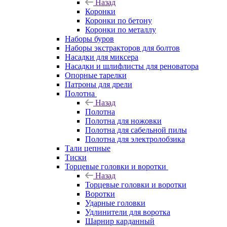
Назад
Коронки
Коронки по бетону
Коронки по металлу
Наборы буров
Наборы экстракторов для болтов
Насадки для миксера
Насадки и шлифлисты для реноватора
Опорные тарелки
Патроны для дрели
Полотна
Назад
Полотна
Полотна для ножовки
Полотна для сабельной пилы
Полотна для электролобзика
Тали цепные
Тиски
Торцевые головки и воротки
Назад
Торцевые головки и воротки
Воротки
Ударные головки
Удлинители для воротка
Шарнир карданный