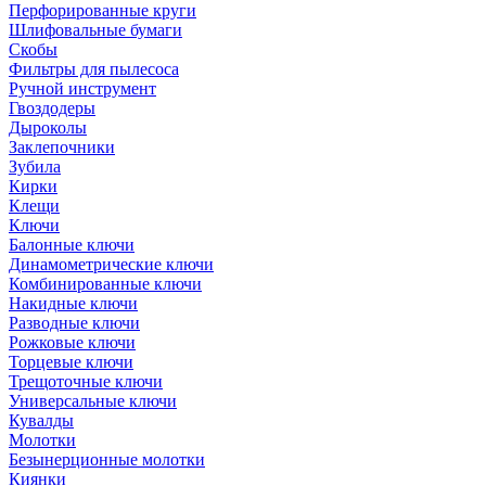
Перфорированные круги
Шлифовальные бумаги
Скобы
Фильтры для пылесоса
Ручной инструмент
Гвоздодеры
Дыроколы
Заклепочники
Зубила
Кирки
Клещи
Ключи
Балонные ключи
Динамометрические ключи
Комбинированные ключи
Накидные ключи
Разводные ключи
Рожковые ключи
Торцевые ключи
Трещоточные ключи
Универсальные ключи
Кувалды
Молотки
Безынерционные молотки
Киянки