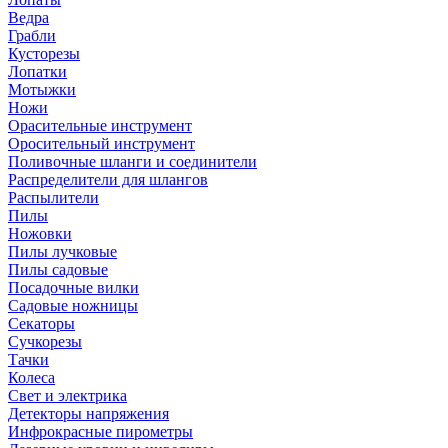
Ведра
Грабли
Кусторезы
Лопатки
Мотыжки
Ножи
Орасительные инструмент
Оросительный инструмент
Поливочные шланги и соединители
Распределители для шлангов
Распылители
Пилы
Ножовки
Пилы лучковые
Пилы садовые
Посадочные вилки
Садовые ножницы
Секаторы
Сучкорезы
Тачки
Колеса
Свет и электрика
Детекторы напряжения
Инфрокрасные пирометры