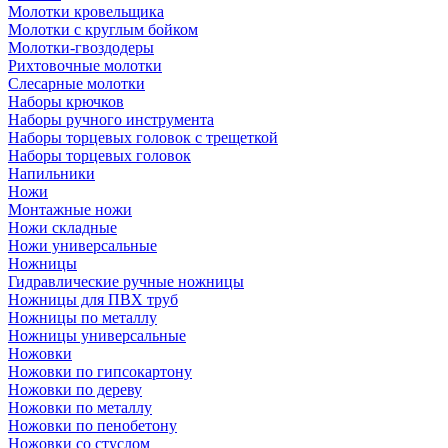
Молотки кровельщика
Молотки с круглым бойком
Молотки-гвоздодеры
Рихтовочные молотки
Слесарные молотки
Наборы крючков
Наборы ручного инструмента
Наборы торцевых головок с трещеткой
Наборы торцевых головок
Напильники
Ножи
Монтажные ножи
Ножи складные
Ножи универсальные
Ножницы
Гидравлические ручные ножницы
Ножницы для ПВХ труб
Ножницы по металлу
Ножницы универсальные
Ножовки
Ножовки по гипсокартону
Ножовки по дереву
Ножовки по металлу
Ножовки по пенобетону
Ножовки со стуслом