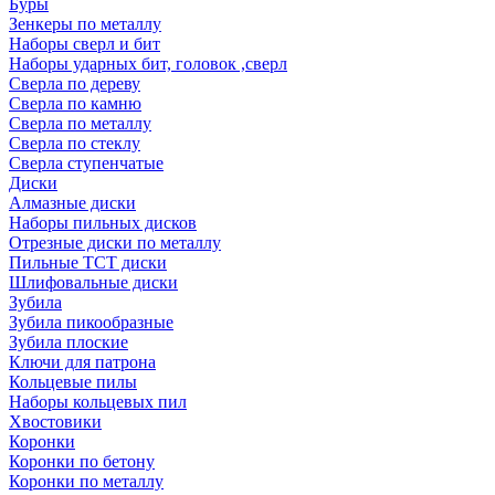
Буры
Зенкеры по металлу
Наборы сверл и бит
Наборы ударных бит, головок ,сверл
Сверла по дереву
Сверла по камню
Сверла по металлу
Сверла по стеклу
Сверла ступенчатые
Диски
Алмазные диски
Наборы пильных дисков
Отрезные диски по металлу
Пильные TCT диски
Шлифовальные диски
Зубила
Зубила пикообразные
Зубила плоские
Ключи для патрона
Кольцевые пилы
Наборы кольцевых пил
Хвостовики
Коронки
Коронки по бетону
Коронки по металлу