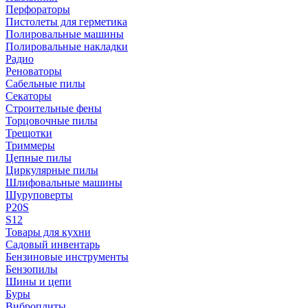
Перфораторы
Пистолеты для герметика
Полировальные машины
Полировальные накладки
Радио
Реноваторы
Сабельные пилы
Секаторы
Строительные фены
Торцовочные пилы
Трещотки
Триммеры
Цепные пилы
Циркулярные пилы
Шлифовальные машины
Шуруповерты
P20S
S12
Товары для кухни
Садовый инвентарь
Бензиновые инструменты
Бензопилы
Шины и цепи
Буры
Виброплиты