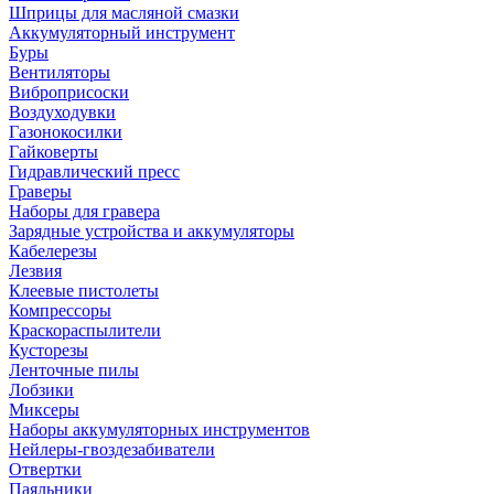
Шприцы для масляной смазки
Аккумуляторный инструмент
Буры
Вентиляторы
Виброприсоски
Воздуходувки
Газонокосилки
Гайковерты
Гидравлический пресс
Граверы
Наборы для гравера
Зарядные устройства и аккумуляторы
Кабелерезы
Лезвия
Клеевые пистолеты
Компрессоры
Краскораспылители
Кусторезы
Ленточные пилы
Лобзики
Миксеры
Наборы аккумуляторных инструментов
Нейлеры-гвоздезабиватели
Отвертки
Паяльники