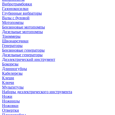
Вибротрамбовки
Газонокосилки
Глубинные вибраторы
Валы с буловой
Мотопомпы
Бензиновые мотопомпы
Дизельные мотопомпы
Триммеры
Швонарезчики
Генераторы
Бензиновые генераторы
Дизельные генераторы
Диэлектрический инструмент
Бокорезы
Длинногубцы
Кабелерезы
Клещи
Ключи
Мультитулы
Наборы диэлектрического инструмента
Ножи
Ножницы
Ножовки
Отвертки
Плоскогубцы