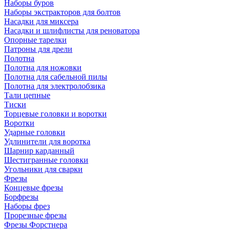
Наборы буров
Наборы экстракторов для болтов
Насадки для миксера
Насадки и шлифлисты для реноватора
Опорные тарелки
Патроны для дрели
Полотна
Полотна для ножовки
Полотна для сабельной пилы
Полотна для электролобзика
Тали цепные
Тиски
Торцевые головки и воротки
Воротки
Ударные головки
Удлинители для воротка
Шарнир карданный
Шестигранные головки
Угольники для сварки
Фрезы
Концевые фрезы
Борфрезы
Наборы фрез
Прорезные фрезы
Фрезы Форстнера