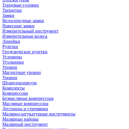
Торцевые головки
Трещотки
Замки
Велосипедные замки
Навесные замки
Измерительный инструмент
Измерительные колеса
Линейки
Рулетки
Геодезические рулетки
Угломеры
Угольники
Уровни
Магнитные уровни
Уровни
Штангенциркули
Комплекты
Компрессора
Безмасляные компрессора
Масляные компрессора
Лестницы и стремянки
Малярно-штукатурные инструменты
Малярные наборы
Малярный инструмент