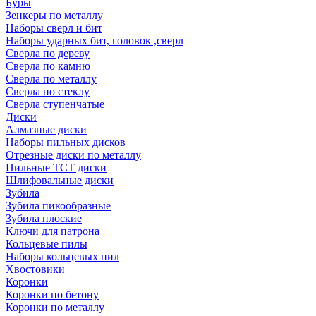
Буры
Зенкеры по металлу
Наборы сверл и бит
Наборы ударных бит, головок ,сверл
Сверла по дереву
Сверла по камню
Сверла по металлу
Сверла по стеклу
Сверла ступенчатые
Диски
Алмазные диски
Наборы пильных дисков
Отрезные диски по металлу
Пильные TCT диски
Шлифовальные диски
Зубила
Зубила пикообразные
Зубила плоские
Ключи для патрона
Кольцевые пилы
Наборы кольцевых пил
Хвостовики
Коронки
Коронки по бетону
Коронки по металлу