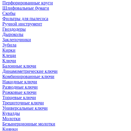
Перфорированные круги
Шлифовальные бумаги
Скобы
Фильтры для пылесоса
Ручной инструмент
Гвоздодеры
Дыроколы
Заклепочники
Зубила
Кирки
Клещи
Ключи
Балонные ключи
Динамометрические ключи
Комбинированные ключи
Накидные ключи
Разводные ключи
Рожковые ключи
Торцевые ключи
Трещоточные ключи
Универсальные ключи
Кувалды
Молотки
Безынерционные молотки
Киянки