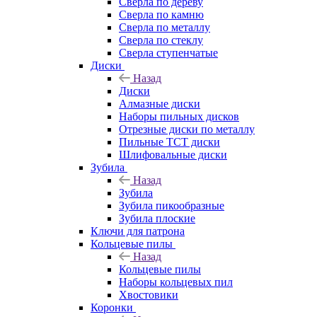
Сверла по дереву
Сверла по камню
Сверла по металлу
Сверла по стеклу
Сверла ступенчатые
Диски
Назад
Диски
Алмазные диски
Наборы пильных дисков
Отрезные диски по металлу
Пильные TCT диски
Шлифовальные диски
Зубила
Назад
Зубила
Зубила пикообразные
Зубила плоские
Ключи для патрона
Кольцевые пилы
Назад
Кольцевые пилы
Наборы кольцевых пил
Хвостовики
Коронки