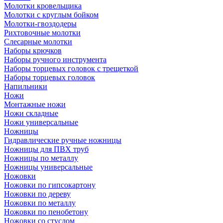
Молотки кровельщика
Молотки с круглым бойком
Молотки-гвоздодеры
Рихтовочные молотки
Слесарные молотки
Наборы крючков
Наборы ручного инструмента
Наборы торцевых головок с трещеткой
Наборы торцевых головок
Напильники
Ножи
Монтажные ножи
Ножи складные
Ножи универсальные
Ножницы
Гидравлические ручные ножницы
Ножницы для ПВХ труб
Ножницы по металлу
Ножницы универсальные
Ножовки
Ножовки по гипсокартону
Ножовки по дереву
Ножовки по металлу
Ножовки по пенобетону
Ножовки со стуслом