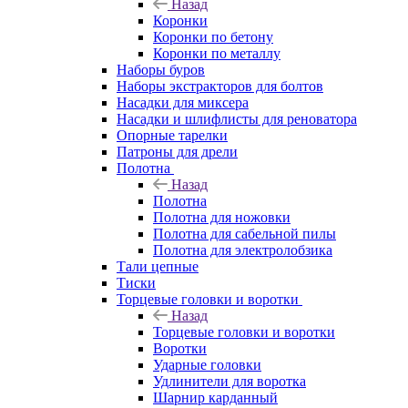
Назад
Коронки
Коронки по бетону
Коронки по металлу
Наборы буров
Наборы экстракторов для болтов
Насадки для миксера
Насадки и шлифлисты для реноватора
Опорные тарелки
Патроны для дрели
Полотна
Назад
Полотна
Полотна для ножовки
Полотна для сабельной пилы
Полотна для электролобзика
Тали цепные
Тиски
Торцевые головки и воротки
Назад
Торцевые головки и воротки
Воротки
Ударные головки
Удлинители для воротка
Шарнир карданный