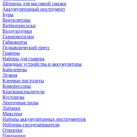
Шприцы для масляной смазки
Аккумуляторный инструмент
Буры
Вентиляторы
Виброприсоски
Воздуходувки
Газонокосилки
Гайковерты
Гидравлический пресс
Граверы
Наборы для гравера
Зарядные устройства и аккумуляторы
Кабелерезы
Лезвия
Клеевые пистолеты
Компрессоры
Краскораспылители
Кусторезы
Ленточные пилы
Лобзики
Миксеры
Наборы аккумуляторных инструментов
Нейлеры-гвоздезабиватели
Отвертки
Паяльники