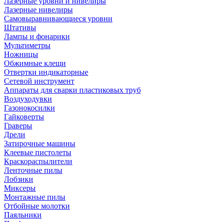
Лазерные уровни и нивелиры
Лазерные нивелиры
Самовыравнивающиеся уровни
Штативы
Лампы и фонарики
Мультиметры
Ножницы
Обжимные клещи
Отвертки индикаторные
Сетевой инструмент
Аппараты для сварки пластиковых труб
Воздуходувки
Газонокосилки
Гайковерты
Граверы
Дрели
Затирочные машины
Клеевые пистолеты
Краскораспылители
Ленточные пилы
Лобзики
Миксеры
Монтажные пилы
Отбойные молотки
Паяльники