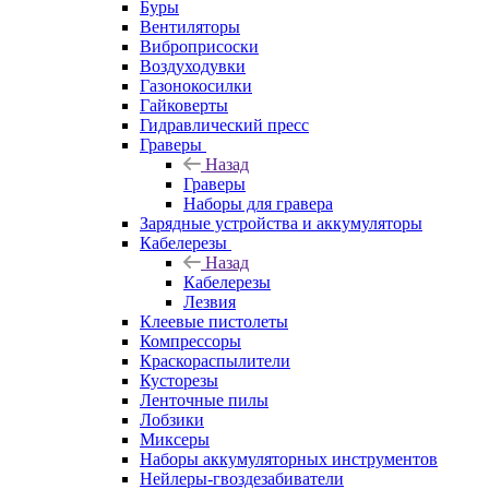
Буры
Вентиляторы
Виброприсоски
Воздуходувки
Газонокосилки
Гайковерты
Гидравлический пресс
Граверы
Назад
Граверы
Наборы для гравера
Зарядные устройства и аккумуляторы
Кабелерезы
Назад
Кабелерезы
Лезвия
Клеевые пистолеты
Компрессоры
Краскораспылители
Кусторезы
Ленточные пилы
Лобзики
Миксеры
Наборы аккумуляторных инструментов
Нейлеры-гвоздезабиватели