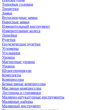
Торцевые головки
Трещотки
Замки
Велосипедные замки
Навесные замки
Измерительный инструмент
Измерительные колеса
Линейки
Рулетки
Геодезические рулетки
Угломеры
Угольники
Уровни
Магнитные уровни
Уровни
Штангенциркули
Комплекты
Компрессора
Безмасляные компрессора
Масляные компрессора
Лестницы и стремянки
Малярно-штукатурные инструменты
Малярные наборы
Малярный инструмент