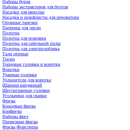
Наборы буров
Наборы экстракторов для болтов
Насадки для миксера
Насадки и шлифлисты для реноватора
Опорные тарелки
Патроны для дрели
Полотна
Полотна для ножовки
Полотна для сабельной пилы
Полотна для электролобзика
Тали цепные
Тиски
Торцевые головки и воротки
Воротки
Ударные головки
Удлинители для воротка
Шарнир карданный
Шестигранные головки
Угольники для сварки
Фрезы
Концевые фрезы
Борфрезы
Наборы фрез
Прорезные фрезы
Фрезы Форстнера