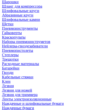
Шарошки
Шланг для компрессора
Шлифовальные круги
Абразивные круги
Шлифовальные камни
Щетки
Пневмоинструменты
Гайковерты
Краскопульты
Наборы пневмоинструметов
Нейлеры-гвоздезабиватели
Пневмопистолеты
Степлеры
Трещотки
Расходные материалы
Батарейки
Гвозди
Кабельные стяжки
Клеи
Лезвия
Лезвия для ножей
Лезвия для триммера
Ленты электроизоляционные
Наждачные и шлифовальные бумаги
Наждачные бумаги