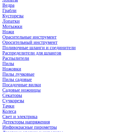
Ведра
Грабли
Кусторезы
Лопатки
Мотыжки
Ножи
Орасительные инструмент
Оросительный инструмент
Поливочные шланги и соединители
Распределители для шлангов
Распылители
Пилы
Ножовки
Пилы лучковые
Пилы садовые
Посадочные вилки
Садовые ножницы
Секаторы
Сучкорезы
Тачки
Колеса
Свет и электрика
Детекторы напряжения
Инфрокрасные пирометры