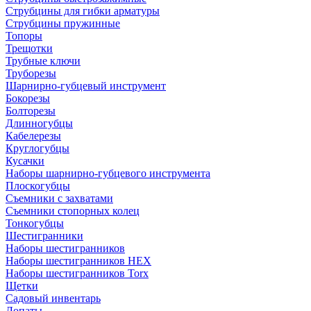
Струбцины для гибки арматуры
Струбцины пружинные
Топоры
Трещотки
Трубные ключи
Труборезы
Шарнирно-губцевый инструмент
Бокорезы
Болторезы
Длинногубцы
Кабелерезы
Круглогубцы
Кусачки
Наборы шарнирно-губцевого инструмента
Плоскогубцы
Съемники с захватами
Съемники стопорных колец
Тонкогубцы
Шестигранники
Наборы шестигранников
Наборы шестигранников HEX
Наборы шестигранников Torx
Щетки
Садовый инвентарь
Лопаты