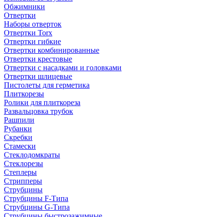
Обжимники
Отвертки
Наборы отверток
Отвертки Torx
Отвертки гибкие
Отвертки комбинированные
Отвертки крестовые
Отвертки с насадками и головками
Отвертки шлицевые
Пистолеты для герметика
Плиткорезы
Ролики для плиткореза
Развальцовка трубок
Рашпили
Рубанки
Скребки
Стамески
Стеклодомкраты
Стеклорезы
Степлеры
Стрипперы
Струбцины
Струбцины F-Типа
Струбцины G-Типа
Струбцины быстрозажимные