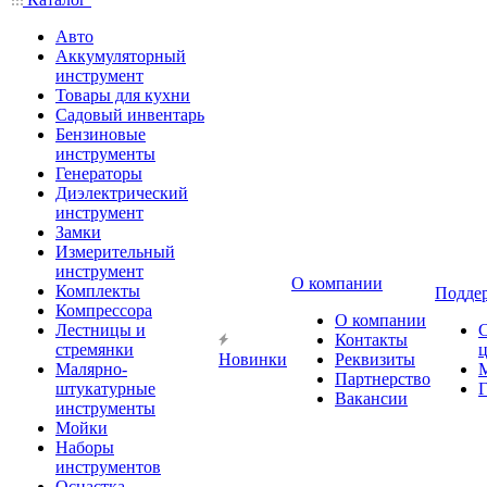
Авто
Аккумуляторный
инструмент
Товары для кухни
Садовый инвентарь
Бензиновые
инструменты
Генераторы
Диэлектрический
инструмент
Замки
Измерительный
инструмент
О компании
Комплекты
Подде
Компрессора
О компании
Лестницы и
Контакты
стремянки
Новинки
Реквизиты
Малярно-
Партнерство
штукатурные
Г
Вакансии
инструменты
Мойки
Наборы
инструментов
Оснастка