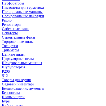
Перфораторы
Пистолеты для герметика
Полировальные машины
Полировальные накладки
Радио
Реноваторы
Сабельные пилы
Секаторы
Строительные фены
Торцовочные пилы
Трещотки
Триммеры
Цепные пилы
Циркулярные пилы
Шлифовальные машины
Шуруповерты
P20S
S12
Товары для кухни
Садовый инвентарь
Бензиновые инструменты
Бензопилы
Шины и цепи
Буры
Виброплиты