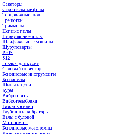
Секаторы
Строительные фены
Торцовочные пилы
Трещотки
Триммеры
Цепные пилы
Циркулярные пилы
Шлифовальные машины
Шуруповерты
P20S
S12
Товары для кухни
Садовый инвентарь
Бензиновые инструменты
Бензопилы
Шины и цепи
Буры
Виброплиты
Вибротрамбовки
Газонокосилки
Глубинные вибраторы
Валы с буловой
Мотопомпы
Бензиновые мотопомпы
Дизельные мотопомпы