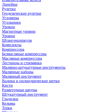
Линейки
Рулетки
Геодезические рулетки
Угломеры
Угольники
Уровни
Магнитные уровни
Уровни
Штангенциркули
Комплекты
Компрессора
Безмасляные компрессора
Масляные компрессора
Лестницы и стремянки
Малярно-штукатурные инструменты
Малярные наборы
Малярный инструмент
Валики и цилиндрические щетки
Кисти
Разметочные шнуры
Штукатурный инструмент
Гладилки
Кельмы
Терки