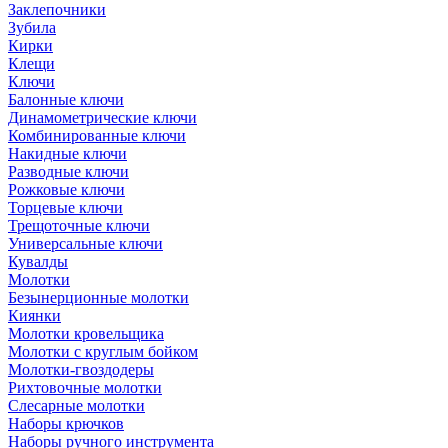
Заклепочники
Зубила
Кирки
Клещи
Ключи
Балонные ключи
Динамометрические ключи
Комбинированные ключи
Накидные ключи
Разводные ключи
Рожковые ключи
Торцевые ключи
Трещоточные ключи
Универсальные ключи
Кувалды
Молотки
Безынерционные молотки
Киянки
Молотки кровельщика
Молотки с круглым бойком
Молотки-гвоздодеры
Рихтовочные молотки
Слесарные молотки
Наборы крючков
Наборы ручного инструмента