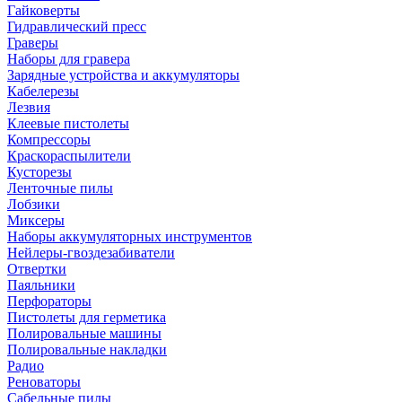
Гайковерты
Гидравлический пресс
Граверы
Наборы для гравера
Зарядные устройства и аккумуляторы
Кабелерезы
Лезвия
Клеевые пистолеты
Компрессоры
Краскораспылители
Кусторезы
Ленточные пилы
Лобзики
Миксеры
Наборы аккумуляторных инструментов
Нейлеры-гвоздезабиватели
Отвертки
Паяльники
Перфораторы
Пистолеты для герметика
Полировальные машины
Полировальные накладки
Радио
Реноваторы
Сабельные пилы