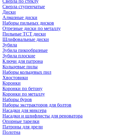
Сверла по стеклу
Сверла ступенчатые
Диски
Алмазные диски
Наборы пильных дисков
Отрезные диски по металлу
Пильные TCT диски
Шлифовальные диски
Зубила
Зубила пикообразные
Зубила плоские
Ключи для патрона
Кольцевые пилы
Наборы кольцевых пил
Хвостовики
Коронки
Коронки по бетону
Коронки по металлу
Наборы буров
Наборы экстракторов для болтов
Насадки для миксера
Насадки и шлифлисты для реноватора
Опорные тарелки
Патроны для дрели
Полотна