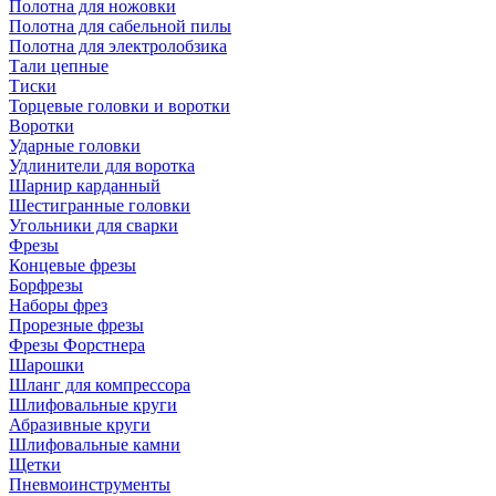
Полотна для ножовки
Полотна для сабельной пилы
Полотна для электролобзика
Тали цепные
Тиски
Торцевые головки и воротки
Воротки
Ударные головки
Удлинители для воротка
Шарнир карданный
Шестигранные головки
Угольники для сварки
Фрезы
Концевые фрезы
Борфрезы
Наборы фрез
Прорезные фрезы
Фрезы Форстнера
Шарошки
Шланг для компрессора
Шлифовальные круги
Абразивные круги
Шлифовальные камни
Щетки
Пневмоинструменты