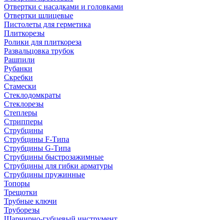
Отвертки с насадками и головками
Отвертки шлицевые
Пистолеты для герметика
Плиткорезы
Ролики для плиткореза
Развальцовка трубок
Рашпили
Рубанки
Скребки
Стамески
Стеклодомкраты
Стеклорезы
Степлеры
Стрипперы
Струбцины
Струбцины F-Типа
Струбцины G-Типа
Струбцины быстрозажимные
Струбцины для гибки арматуры
Струбцины пружинные
Топоры
Трещотки
Трубные ключи
Труборезы
Шарнирно-губцевый инструмент