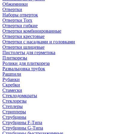
Обжимники
Отвертки
Наборы отверток
Отвертки Torx
Отвертки гибкие
Отвертки комбинированные
Отвертки крестовые
Отвертки с насадками и головками
Отвертки шлицевые
Пистолеты для герметика
Плиткорезы
Ролики для плиткореза
Развальцовка трубок
Рашпили
Рубанки
Скребки
Стамески
Стеклодомкраты
Стеклорезы
Степлеры
Стрипперы
Струбцины
Струбцины F-Типа
Струбцины G-Типа
Струбцины быстрозажимные