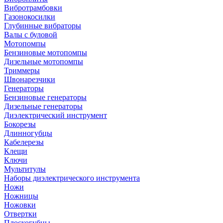
Вибротрамбовки
Газонокосилки
Глубинные вибраторы
Валы с буловой
Мотопомпы
Бензиновые мотопомпы
Дизельные мотопомпы
Триммеры
Швонарезчики
Генераторы
Бензиновые генераторы
Дизельные генераторы
Диэлектрический инструмент
Бокорезы
Длинногубцы
Кабелерезы
Клещи
Ключи
Мультитулы
Наборы диэлектрического инструмента
Ножи
Ножницы
Ножовки
Отвертки
Плоскогубцы