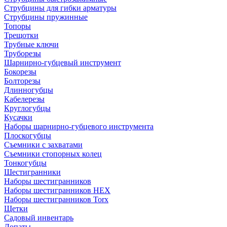
Струбцины для гибки арматуры
Струбцины пружинные
Топоры
Трещотки
Трубные ключи
Труборезы
Шарнирно-губцевый инструмент
Бокорезы
Болторезы
Длинногубцы
Кабелерезы
Круглогубцы
Кусачки
Наборы шарнирно-губцевого инструмента
Плоскогубцы
Съемники с захватами
Съемники стопорных колец
Тонкогубцы
Шестигранники
Наборы шестигранников
Наборы шестигранников HEX
Наборы шестигранников Torx
Щетки
Садовый инвентарь
Лопаты