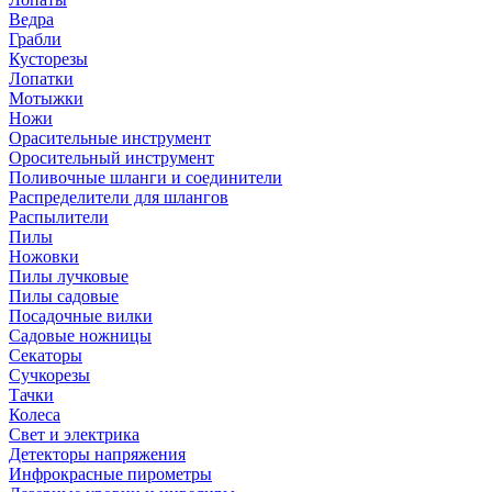
Ведра
Грабли
Кусторезы
Лопатки
Мотыжки
Ножи
Орасительные инструмент
Оросительный инструмент
Поливочные шланги и соединители
Распределители для шлангов
Распылители
Пилы
Ножовки
Пилы лучковые
Пилы садовые
Посадочные вилки
Садовые ножницы
Секаторы
Сучкорезы
Тачки
Колеса
Свет и электрика
Детекторы напряжения
Инфрокрасные пирометры