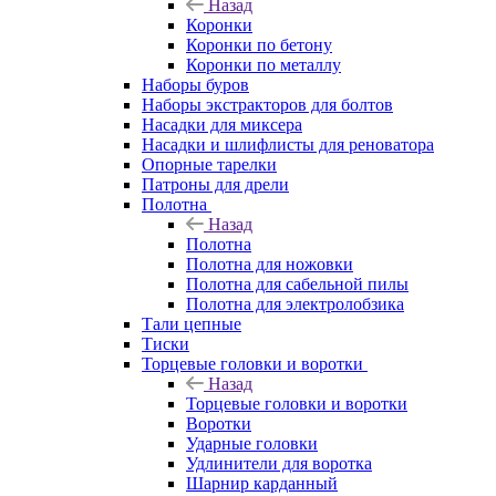
Назад
Коронки
Коронки по бетону
Коронки по металлу
Наборы буров
Наборы экстракторов для болтов
Насадки для миксера
Насадки и шлифлисты для реноватора
Опорные тарелки
Патроны для дрели
Полотна
Назад
Полотна
Полотна для ножовки
Полотна для сабельной пилы
Полотна для электролобзика
Тали цепные
Тиски
Торцевые головки и воротки
Назад
Торцевые головки и воротки
Воротки
Ударные головки
Удлинители для воротка
Шарнир карданный