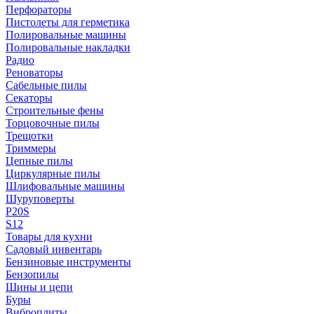
Перфораторы
Пистолеты для герметика
Полировальные машины
Полировальные накладки
Радио
Реноваторы
Сабельные пилы
Секаторы
Строительные фены
Торцовочные пилы
Трещотки
Триммеры
Цепные пилы
Циркулярные пилы
Шлифовальные машины
Шуруповерты
P20S
S12
Товары для кухни
Садовый инвентарь
Бензиновые инструменты
Бензопилы
Шины и цепи
Буры
Виброплиты