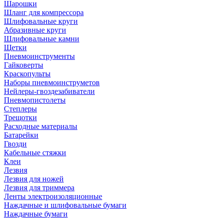
Шарошки
Шланг для компрессора
Шлифовальные круги
Абразивные круги
Шлифовальные камни
Щетки
Пневмоинструменты
Гайковерты
Краскопульты
Наборы пневмоинструметов
Нейлеры-гвоздезабиватели
Пневмопистолеты
Степлеры
Трещотки
Расходные материалы
Батарейки
Гвозди
Кабельные стяжки
Клеи
Лезвия
Лезвия для ножей
Лезвия для триммера
Ленты электроизоляционные
Наждачные и шлифовальные бумаги
Наждачные бумаги