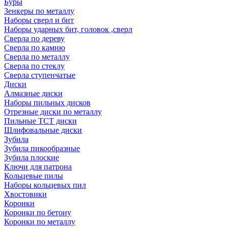
Буры
Зенкеры по металлу
Наборы сверл и бит
Наборы ударных бит, головок ,сверл
Сверла по дереву
Сверла по камню
Сверла по металлу
Сверла по стеклу
Сверла ступенчатые
Диски
Алмазные диски
Наборы пильных дисков
Отрезные диски по металлу
Пильные TCT диски
Шлифовальные диски
Зубила
Зубила пикообразные
Зубила плоские
Ключи для патрона
Кольцевые пилы
Наборы кольцевых пил
Хвостовики
Коронки
Коронки по бетону
Коронки по металлу