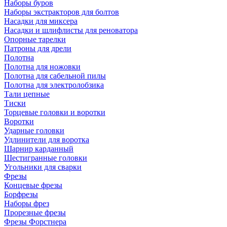
Наборы буров
Наборы экстракторов для болтов
Насадки для миксера
Насадки и шлифлисты для реноватора
Опорные тарелки
Патроны для дрели
Полотна
Полотна для ножовки
Полотна для сабельной пилы
Полотна для электролобзика
Тали цепные
Тиски
Торцевые головки и воротки
Воротки
Ударные головки
Удлинители для воротка
Шарнир карданный
Шестигранные головки
Угольники для сварки
Фрезы
Концевые фрезы
Борфрезы
Наборы фрез
Прорезные фрезы
Фрезы Форстнера