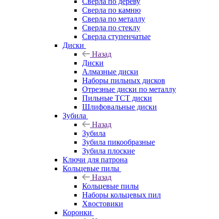
Сверла по дереву
Сверла по камню
Сверла по металлу
Сверла по стеклу
Сверла ступенчатые
Диски
Назад
Диски
Алмазные диски
Наборы пильных дисков
Отрезные диски по металлу
Пильные TCT диски
Шлифовальные диски
Зубила
Назад
Зубила
Зубила пикообразные
Зубила плоские
Ключи для патрона
Кольцевые пилы
Назад
Кольцевые пилы
Наборы кольцевых пил
Хвостовики
Коронки