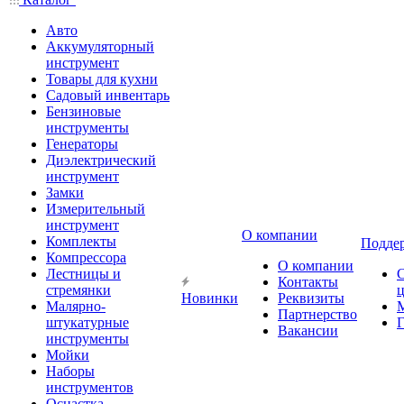
Авто
Аккумуляторный
инструмент
Товары для кухни
Садовый инвентарь
Бензиновые
инструменты
Генераторы
Диэлектрический
инструмент
Замки
Измерительный
инструмент
О компании
Комплекты
Подде
Компрессора
О компании
Лестницы и
Контакты
стремянки
Новинки
Реквизиты
Малярно-
Партнерство
штукатурные
Г
Вакансии
инструменты
Мойки
Наборы
инструментов
Оснастка