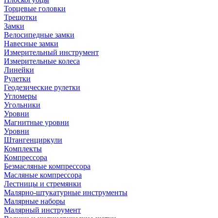
Торцевые головки
Трещотки
Замки
Велосипедные замки
Навесные замки
Измерительный инструмент
Измерительные колеса
Линейки
Рулетки
Геодезические рулетки
Угломеры
Угольники
Уровни
Магнитные уровни
Уровни
Штангенциркули
Комплекты
Компрессора
Безмасляные компрессора
Масляные компрессора
Лестницы и стремянки
Малярно-штукатурные инструменты
Малярные наборы
Малярный инструмент