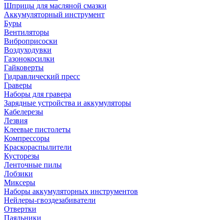
Шприцы для масляной смазки
Аккумуляторный инструмент
Буры
Вентиляторы
Виброприсоски
Воздуходувки
Газонокосилки
Гайковерты
Гидравлический пресс
Граверы
Наборы для гравера
Зарядные устройства и аккумуляторы
Кабелерезы
Лезвия
Клеевые пистолеты
Компрессоры
Краскораспылители
Кусторезы
Ленточные пилы
Лобзики
Миксеры
Наборы аккумуляторных инструментов
Нейлеры-гвоздезабиватели
Отвертки
Паяльники