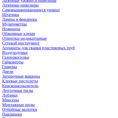
Лазерные уровни и нивелиры
Лазерные нивелиры
Самовыравнивающиеся уровни
Штативы
Лампы и фонарики
Мультиметры
Ножницы
Обжимные клещи
Отвертки индикаторные
Сетевой инструмент
Аппараты для сварки пластиковых труб
Воздуходувки
Газонокосилки
Гайковерты
Граверы
Дрели
Затирочные машины
Клеевые пистолеты
Краскораспылители
Ленточные пилы
Лобзики
Миксеры
Монтажные пилы
Отбойные молотки
Паяльники