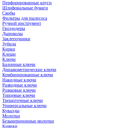
Перфорированные круги
Шлифовальные бумаги
Скобы
Фильтры для пылесоса
Ручной инструмент
Гвоздодеры
Дыроколы
Заклепочники
Зубила
Кирки
Клещи
Ключи
Балонные ключи
Динамометрические ключи
Комбинированные ключи
Накидные ключи
Разводные ключи
Рожковые ключи
Торцевые ключи
Трещоточные ключи
Универсальные ключи
Кувалды
Молотки
Безынерционные молотки
Киянки