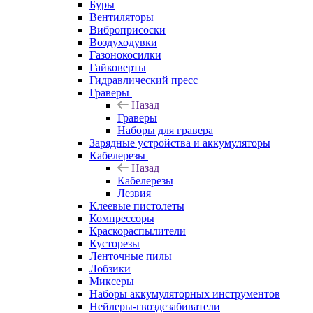
Буры
Вентиляторы
Виброприсоски
Воздуходувки
Газонокосилки
Гайковерты
Гидравлический пресс
Граверы
Назад
Граверы
Наборы для гравера
Зарядные устройства и аккумуляторы
Кабелерезы
Назад
Кабелерезы
Лезвия
Клеевые пистолеты
Компрессоры
Краскораспылители
Кусторезы
Ленточные пилы
Лобзики
Миксеры
Наборы аккумуляторных инструментов
Нейлеры-гвоздезабиватели