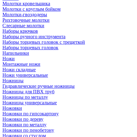
Молотки кровельщика
Молотки с круглым бойком
Молотки-гвоздодеры
Рихтовочные молотки
Слесарные молотки
Наборы крючков
Наборы ручного инструмента
Наборы торцевых головок с трещеткой
Наборы торцевых головок
Напильники
Ножи
Монтажные ножи
Ножи складные
Ножи универсальные
Ножницы
Гидравлические ручные ножницы
Ножницы для ПВХ труб
Ножницы по металлу
Ножницы универсальные
Ножовки
Ножовки по гипсокартону
Ножовки по дереву
Ножовки по металлу
Ножовки по пенобетону
Ножовки со стуслом